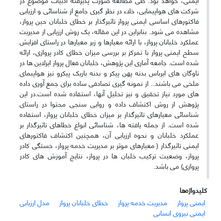
شرکت های هواپیمایی، خلاء در نظر گیری جامع از شناسائی و ارزیابی
فاکتورهای اساسی ایمنی پرواز تاثیرگذار بر خطای خلبانان حین پرواز،
مشاهده می شود. بنابراین در این مقاله، یک روش ارزیابی از مدیریت
عملکرد خلبانان پرواز، با ارائه معیارها و زیر معیارها در راستای افزایش
سطح ایمنی پرواز با تمرکز بر بررسی میزان خطای کادر پروازی، ارائه
شده است. جامعه آماری این پژوهش، خلبانان فعال پرواز ایرلاین ها در
ناوگان های ایرباس بدنه پهن پیکر و بدنه باریک پیکرو نیز هواپبمای
ملخی می باشند.. از نمونه گیری تصادفی ساده برای جمع آوری داده
های مورد نیاز تحقیق و نیز تحلیل آنها، استفاده شده است.در این
پژوهش از روش اکتشاف داده و روایی سنجی محتوا در راستای
شناسائی معیارهای تاثیرگذار بر میزان خطای خلبانان پرواز، استفاده
شده است. از جمله یافته ها، شناسائی انواع خطاهای تاثیرگذار بر
عملکرد خلبانان و نحوه ارزیابی آن، همچنین اکتشاف فاکتورهای
ایمنی تاثیرگذار ( معیارهای موثر بر مدیریت خدمه پرواز، خستگی کادر
پرواز، وضعیت ترکیب خلبان ها در پرواز، نتایج آموزش های کادر
پروازی) می باشد.
کلیدواژه‌ها
ایمنی پرواز
مدیریت خدمه پرواز
خطای خلبانان پرواز
مدل ارزیابی
ایمنی نیروی انسانی