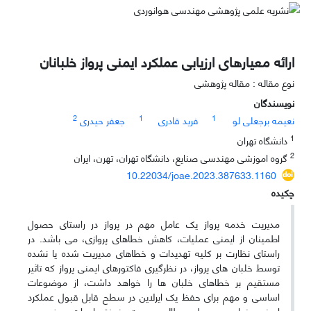
ارائه معیارهای ارزیابی عملکرد ایمنی پرواز خلبانان
نوع مقاله : مقاله پژوهشی
نویسندگان
2
1
1
نعیمه برجعلی لو
فرید قادری
جعفر حیدری
1
دانشگاه تهران
2
گروه اموزشی مهندسی صنایع، دانشگاه تهران، تهرن، ایران
10.22034/joae.2023.387633.1160
چکیده
مدیریت خدمه پرواز یک عامل مهم در پرواز در راستای حصول
اطمینان از ایمنی عملیات، کاهش خطاهای پروازی، می باشد. در
راستای نظارت بر کلیه تهدیدات و خطاهای مدیریت شده یا نشده
توسط خلبان های پرواز، در نظرگیری فاکتورهای ایمنی پرواز که تاثیر
مستقیم بر خطاهای خلبان ها را خواهد داشت، از موضوعات
اساسی و مهم برای حفظ یک ایرلاین در سطح قابل قبول عملکرد
ایمنی، خواهد بود. طی مطالعه صورت پذیرفته ادبیات موضوع در