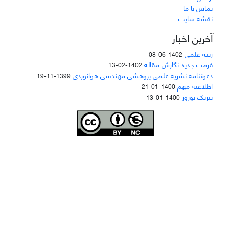
تماس با ما
نقشه سایت
آخرین اخبار
رتبه علمی
1402-06-08
فرمت جدید نگارش مقاله
1402-02-13
دعوتنامه نشریه علمی پژوهشی مهندسی هوانوردی
1399-11-19
اطلاعیه مهم
1400-01-21
تبریک نوروز
1400-01-13
Joae is licensed und
er a
Creative Commons Attribution-NonCommercial 4.0
International (CC BY-NC 4.0)
دسترسی به مقاله‌های "نشریه علمی مهندسی هوانوردی" آزاد است