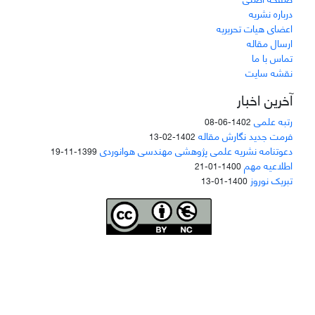
درباره نشریه
اعضای هیات تحریریه
ارسال مقاله
تماس با ما
نقشه سایت
آخرین اخبار
رتبه علمی
1402-06-08
فرمت جدید نگارش مقاله
1402-02-13
دعوتنامه نشریه علمی پژوهشی مهندسی هوانوردی
1399-11-19
اطلاعیه مهم
1400-01-21
تبریک نوروز
1400-01-13
Joae is licensed und
er a
Creative Commons Attribution-NonCommercial 4.0
International (CC BY-NC 4.0)