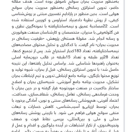
به‌منظور مدیریت بحران سوانح ناموفق بوده است. هدف مقاله
حاضر، تدوین استراتژی رسانه‌ای به‌منظور مدیریت بحران سوانح
هوایی است. بدین منظور در پارادایم تفسیری مبتنی بر روش‌شناسی
کیفی، از روش نظریۀ داده‌‎بنیاد استراوس و کوربین استفاده شده
است. 22مصاحبۀ عمیق و نیمه‌ساختاریافته با نمونه‌گیری نظری و
فن گلوله‌برفی با مدیران، متخصصان و کارشناسان صنعت هوانوردی
و رسانه انجام شد. مقولۀ هسته‌ای پژوهش، «ظرفیت رسانه‌‌ای در
مدیریت بحران» نام گرفت. با کدگذاری و تحلیل محتوای مصاحبه‌های
نیمه‌ساختاریافته، تعداد 183کدباز استخراج شد. پس از تجمیع کدها،
تعداد 28زیر طبقه و تعداد 15طبقه در قالب درون‌مایه اصلی
به‌عنوان راهبردها شناسایی شد. براساس تحلیل یافته‌ها، این نتیجه
حاصل شد؛ با تدوین استراتژی رسانه‌ای، قبل از بحران، شیوه تولید و
توزیع محتوا بازنگری، برنامه جامع ارتباطی تدوین و تیم ارتباطات بحران
تشکیل، مدیریت برنامه جامع آموزشی، شبیه‌سازی بحران و اصلاح
ساختار حاکمیت در صنعت موردتوجه قرار گرفته و در حین بحران با
وحدت فرماندهی رسانه‌ای، تعامل رسانه‌ای، شفاف‌سازی، صداقت،
اعتماد آفرینی، هم‌پوشانی رسانه‌های سنتی و نوین، آمادگی برخورد با
بحران، توسط ارزیابی‌و آسیب‌شناسی، کاهش خسارات و تبعات
منفی سوانح هوایی فراهم می شود. با بازبینی پوشش رسانه‌های
محلی و ملی و بین‌المللی، بررسی نقاط قوت و ضعف
وتجربه‌اندوزی، از تکرار اشتباهات در آینده جلوگیری و اقدام و عمل از
قبل از بحران آغاز و تا پایان بحران و بعضاً به صورت دائمی ادامه