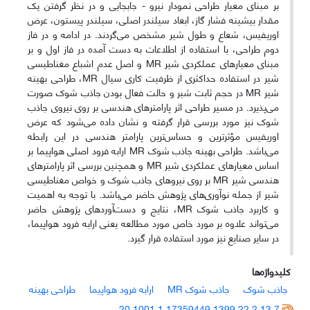
بر مبنای معیار طراحی نمودار نیرو - جابجایی و در نظر گرفتن یک
مقدار بیشینه فشار گاز، ابعاد سیلندر اصلی، سیلندر پیستون، عرض
اوریفیس، شعاع و طول شیر مشخص می‌گردند. در ادامه و در فاز
دوم طراحی، با استفاده از اطلاعات به دست آمده در فاز اول و بر
مبنای معیارهای عملکردی شیر MR و اصل عدم اشباع مغناطیسی
شیر در استفاده حداکثری از ظرفیت کاری سیال MR، طراحی بهینه
شیر MR در حجم ثابت شیر و حالت فعال بودن جاذب شوک صورت
می‌پذیرد. در مسیر طراحی اثر پارامترهای هندسی بر روی نیروی جاذب
شوک نیز مورد بررسی قرار گرفته و نشان داده می‌شود که عرض
اوریفیس مؤثرترین و حساس‌ترین پارامتر هندسی در این رابطه
می‌باشد. طراحی بهینه جاذب شوک MR ارابه فرود اصلی هواپیما بر
اساس معیارهای عملکردی شیر MR و همچنین بررسی اثر پارامترهای
هندسی شیر MR بر روی نیروهای جاذب شوک و خواص مغناطیسی
شیر از جمله نوآوری‌های پژوهش حاضر می‌باشد. با توجه به اهمیت
و کاربرد جاذب شوک MR، نتایج و دست‌آوردهای پژوهش حاضر
می‌تواند علاوه بر مورد خاص مورد مطالعه یعنی ارابه فرود هواپیما،
در سایر صنایع نیز مورد استفاده قرار گیرد.
کلیدواژه‌ها
جاذب شوک
جاذب شوک MR
ارابه فرود هواپیما
طراحی بهینه
20.1001.1.17359449.1399.22.2.13.7