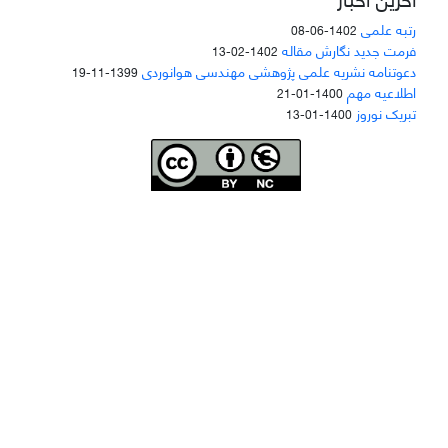
رتبه علمی
1402-06-08
فرمت جدید نگارش مقاله
1402-02-13
دعوتنامه نشریه علمی پژوهشی مهندسی هوانوردی
1399-11-19
اطلاعیه مهم
1400-01-21
تبریک نوروز
1400-01-13
Joae is licensed und
er a
Creative Commons Attribution-NonCommercial 4.0
International (CC BY-NC 4.0)
دسترسی به مقاله‌های "نشریه علمی مهندسی هوانوردی" آزاد است