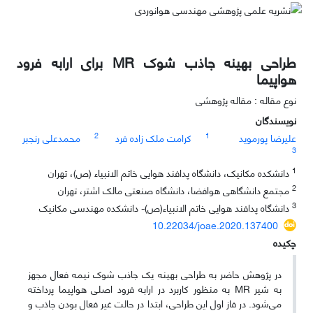
طراحی بهینه جاذب شوک MR برای ارابه فرود
هواپیما
نوع مقاله : مقاله پژوهشی
نویسندگان
2
1
علیرضا پورموید
کرامت ملک زاده فرد
محمدعلی رنجبر
3
1
دانشکده مکانیک، دانشگاه پدافند هوایی خاتم الانبیاء (ص)، تهران
2
مجتمع دانشگاهی هوافضا، دانشگاه صنعتی مالک اشتر، تهران
3
دانشگاه پدافند هوایی خاتم الانبیاء(ص)- دانشکده مهندسی مکانیک
10.22034/joae.2020.137400
چکیده
در پژوهش حاضر به طراحی بهینه یک جاذب شوک نیمه فعال مجهز
به شیر MR به منظور کاربرد در ارابه فرود اصلی هواپیما پرداخته
می‌شود. در فاز اول این طراحی، ابتدا در حالت غیر فعال بودن جاذب و