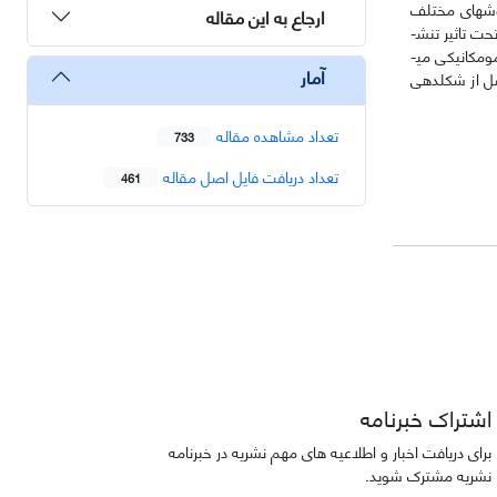
روش­های مختلف
ارجاع به این مقاله
آسیب تجمعی، تخمین عمر انجام گردید. با توجه به نتایج حاصل از پژوهش مشخص گردید که غلتک اصلی با اعمال نیروهای ترمومکانیکی به طور قابل ملاحظه­ای تحت تاثیر تنش­
های مکانیکی است. از سوی دیگر مندرل با اعمال نیروهای مذکور متاثر از تنش­های حرارتی است. در مجموع جهت افزایش عمر غلتک­ها و کاهش اثرات تنش­های ترمومکانیکی می­
آمار
ل از شکل­دهی
تعداد مشاهده مقاله
733
تعداد دریافت فایل اصل مقاله
461
اشتراک خبرنامه
برای دریافت اخبار و اطلاعیه های مهم نشریه در خبرنامه
نشریه مشترک شوید.