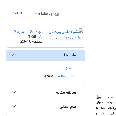
ورود به سامانه
ENGLISH
دوره 22، شماره 2
آذر 1399
صفحه
23-40
فایل ها
XML
اصل مقاله
5.56 M
سابقه مقاله
­باشند. اسپول
 حوادث جبران
هم رسانی
رداخته شد. در
ری غلتک­ها در