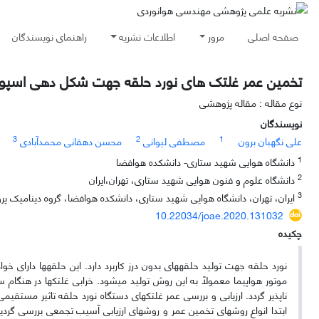
صفحه اصلی
مرور
اطلاعات نشریه
راهنمای نویسندگان
تخمین عمر غلتک های نورد حلقه جهت شکل دهی اسپول 
نوع مقاله : مقاله پژوهشی
نویسندگان
3
2
1
علی نگهبان برون
مصطفی لیوانی
محسن دهقانی محمدآبادی
1
دانشگاه هوایی شهید ستاری- دانشکده هوافضا
2
دانشگاه علوم و فنون هوایی شهید ستاری، تهران،ایران
3
ایران، تهران، دانشگاه هوایی شهید ستاری، دانشکده هوافضا، گروه دینامیک پروا
10.22034/joae.2020.131032
چکیده
نورد حلقه جهت تولید حلقه­های بدون درز کاربرد دارد. این حلقه­ها دارای 
موتور هواپیما معمولاً به این روش تولید می­شود. خرابی غلتک­ها در هن
ناپذیر گردد. ارزیابی و بررسی عمر غلتک­های دستگاه نورد حلقه تاثیر مستقیم
ابتدا انواع روش­های تخمین عمر و روش­های ارزیابی آسیب تجمعی بررسی گردید