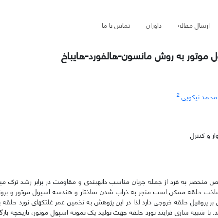
ارسال مقاله
داوران
تماس با ما
موتور به روش مانسون-هالفورد-هایباخ
2
محمد نیکویی
ز و کنترل
خواص منحصر به فرد از جمله جریان مناسب دانه­بندی و مقاومت در برابر رشد ترک می
گام ساخت حلقه ممکن است منجر به خراب شدن ساختار و هندسه اسپول موتور و بروز
ی بر پروفیل حلقه خروجی دارد لذا در این پژوهش به تخمین عمر غلتک­های نورد حلقه پ
. با شبیه سازی فرایند نورد حلقه جهت تولید یک نمونه اسپول موتور، تاریخچه بارگذا