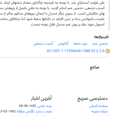
طی فرایند استخراج شد. با توجه به تاریخچه بارگذاری مقدار تنش­های ایجاد
بایست یکنواختی دما در حین کارکرد در غلتک­ها حفظ شود لذا خنک­کاری من
اسپول مورد نظر بر روی عمر مندرل قابل توجه نیست.
کلیدواژه‌ها
تخمین عمر
نورد حلقه
آباکوس
آسیب تجمعی
20.1001.1.17359449.1399.22.2.2.6
مراجع
دسترسی سریع
آخرین اخبار
صفحه اصلی
رتبه علمی
1402-06-08
درباره نشریه
فرمت جدید نگارش مقاله
1402-02-13