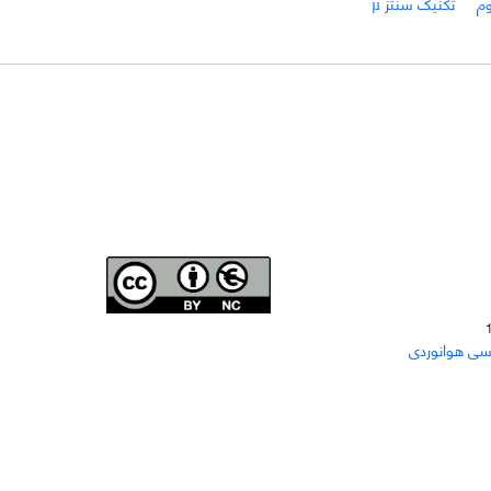
وم
تکنیک سنتز µ
Joae is licensed und
er a
Creative Commons Attribution-
سی هوانوردی
NonCommercial 4.0 International (CC BY-NC 4.0)
دسترسی به مقاله‌های "نشریه علمی مهندسی هوانوردی"