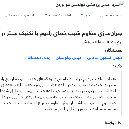
صفحه اصلی
مرور
اطلاعات نشریه
راهنمای نویسندگان
جبران‌سازی مقاوم شیب خطای رادوم با تکنیک سنتز µ
نوع مقاله : مقاله پژوهشی
نویسندگان
مهدی خسروی سامانی
مهدی نیکوسخن
ایمان محمدزمان
چکیده
به دلیل ماهیت رادوم در انحراف امواج در رهگیرهای هدایت‌شونده از نوع رادا
منجر به یک فیدبک ناخواسته در حلقه هدایت می‌شود که مشابه حلقه‌های فی
ابتدا اثر مخرب رادوم در پایداری و عملکرد حلقه هدایت بررسی و تحلیل شده ا
متداول کنترلی تبدیل شده‌است بطوریکه می‌توان معیارهای کارآیی را در ق
که از نوع پارامتری می­باشد، از روش مقاوم سنتز
µ
استفاده شده‌است. نتایج
سیستم هدایت در حضور خطای رادوم می‌باشد.
کلیدواژه‌ها