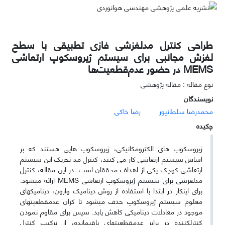
طراحی کنترل مدلغزشی فازی تطبیقی با سطح
لغزش مجانبی برای سیستم ژیروسکوپ ارتعاشی
MEMS در حضور عدم‌قطعیت‌ها
نوع مقاله : مقاله پژوهشی
نویسندگان
محمدرضا سلطانپور
رضا خاکی
چکیده
ژیروسکوپ های الکترومکانیکی، ژیروسکوپ هایی هستند که بر
اساس سیستم ارتعاشی کار می کنند، کنترل مد تحریک این سیستم
ارتعاشی کوچک یکی از اهداف محققان است. در این مقاله، کنترل
مدلغزشی برای سیستم ژیروسکوپ ارتعاشی
MEMS
ارائه می­شود.
برای اینکار در ابتدا با استفاده از روش دینامیک وارون، دینامیک­های
معلوم سیستم ژیروسکوپ حذف می­شود تا کران عدم­قطعیت­های
موجود در معادلات دینامیکی کاهش یابد. سپس برای مقاوم نمودن
کنترل­کننده در برابر عدم­قطعیت­های باقیمانده، از ترکیب کنترل