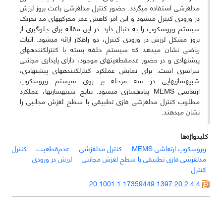
مدلغزشی استفاده می­گردد. حضور کنترل مدلغزشی باعث بروز لرزش
در ورودی کنترل می­شود و این امر کاهش عمر محرکه­های مد تحریک
سیستم ژیروسکوپ را به دنبال دارد. در این مقاله برای جلوگیری از
بروز مشکل لرزش در ورودی کنترل، دو راهکار ارائه می­شود. اثبات
ریاضی نشان می­دهد که سیستم حلقه بسته با کنترل­کننده­های
پیشنهادی و در حضور عدم­قطعیت­های موجود، دارای پایداری مجانبی
سراسری است. برای نمایش عملکرد کنترل­کننده­های پیشنهادی،
شبیه­سازی­هایی در سه مرحله بر روی سیستم ژیروسکوپ
ارتعاشی
MEMS
پیاده­سازی می­شود. نتایج شبیه­سازی­ها، عملکرد
مطلوب کنترل مدلغزشی فازی تطبیقی با سطح لغزش مجانبی را
نشان می­دهند.
کلیدواژه‌ها
ژیروسکوپ ارتعاشی MEMS
کنترل مدلغزشی
عدم‌قطعیت
کنترل
مدلغزشی فازی تطبیقی با سطح لغزش مجانبی
لرزش در ورودی
کنترل
20.1001.1.17359449.1397.20.2.4.4