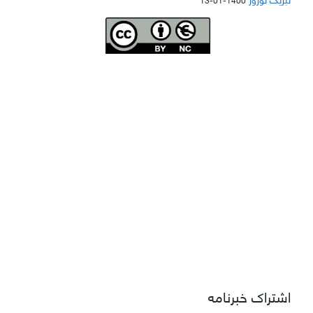
Joae is licensed und
er a
Creative Commons Attribution-NonCommercial 4.0
International (CC BY-NC 4.0)
دسترسی به مقاله‌های "نشریه علمی مهندسی هوانوردی" آزاد است
اشتراک خبرنامه