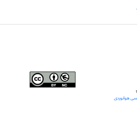
Joae is licensed und
er a
Creative Commons Attribution-
سی هوانوردی
NonCommercial 4.0 International (CC BY-NC 4.0)
دسترسی به مقاله‌های "نشریه علمی مهندسی هوانوردی"