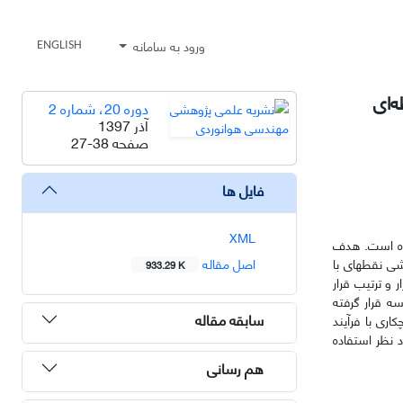
ورود به سامانه
ENGLISH
‌ای
دوره 20، شماره 2
آذر 1397
صفحه
27-38
فایل ها
XML
رده است. هدف
شی نقطه­ای با
اصل مقاله
933.29 K
ر و ترتیب قرار
ه قرار گرفته
سابقه مقاله
اری با فرآیند
د نظر استفاده
هم رسانی