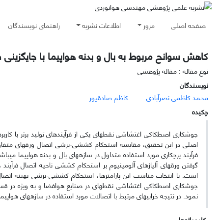
صفحه اصلی
مرور
اطلاعات نشریه
راهنمای نویسندگان
کاهش سوانح مربوط به بال و بدنه هواپیما با جایگزینی 
نوع مقاله : مقاله پژوهشی
نویسندگان
محمد کاظمی نصرآبادی
کاظم صادقپور
چکیده
جوشکاری اصطکاکی اغتشاشی نقطه­ای یکی از فرآیندهای تولید برتر با کار
اصلی در این تحقیق، مقایسه استحکام کششی
-
برشی اتصال ورق­های متفاوت
فرآیند پرچ­کاری مورد استفاده متداول در سازه­های بال و بدنه هواپیما می­باش
گرفتن ورق­های آلیاژهای آلومینیوم بر استحکام کششی ناحیه اتصال
فرآیند
است. با انتخاب مناسب این پارامتر­ها، استحکام کششی
-
برشی بهینه اتصال
جوشکاری اصطکاکی اغتشاشی نقطه­ای در صنایع هوافضا و به ویژه در قسمت­ها
نمود. در نتیجه خرابی­های مرتبط با اتصالات مورد استفاده در سازه­های هواپ
کلیدواژه‌ها