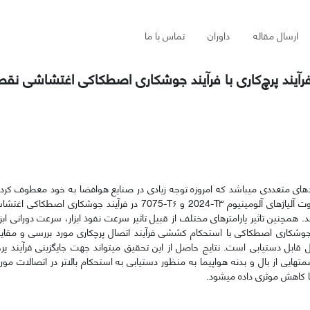
ارسال مقاله
داوران
تماس با ما
فرآیند پرچ‌کاری با فرآیند جوشکاری اصطکاکی اغتشاشی نقطه
بردهای متعددی می­باشد که امروزه توجه زیادی در صنایع هوافضا به خود معطوف ک
 آلیاژهای آلومینیوم ۳
T
-
2024 و ۶
T
-
7075 در فرآیند­ جوشکاری اصطکاکی اغتشا
د. همچنین تاثیر پارامتر­های مختلف از قبیل تاثیر سرعت نفوذ ابزار، سرعت دورانی ابزا
 جوشکاری اصطکاکی با استحکام کششی فرآیند اتصال پرچکاری مورد بررسی و مقایس
 قابل دستیابی است. نتایج حاصل از این تحقیق می­تواند جهت جایگزینی فرآیند پرچ­ک
یی از بال و بدنه هواپیما به منظور دستیابی به استحکام بالاتر در اتصالات مور
یما کاهش موثری داده می­شود.