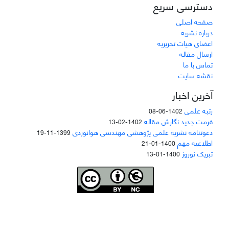
دسترسی سریع
صفحه اصلی
درباره نشریه
اعضای هیات تحریریه
ارسال مقاله
تماس با ما
نقشه سایت
آخرین اخبار
رتبه علمی
1402-06-08
فرمت جدید نگارش مقاله
1402-02-13
دعوتنامه نشریه علمی پژوهشی مهندسی هوانوردی
1399-11-19
اطلاعیه مهم
1400-01-21
تبریک نوروز
1400-01-13
Joae is licensed und
er a
Creative Commons Attribution-NonCommercial 4.0
International (CC BY-NC 4.0)