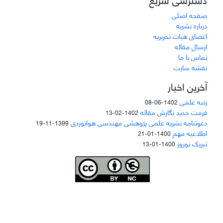
صفحه اصلی
درباره نشریه
اعضای هیات تحریریه
ارسال مقاله
تماس با ما
نقشه سایت
آخرین اخبار
رتبه علمی
1402-06-08
فرمت جدید نگارش مقاله
1402-02-13
دعوتنامه نشریه علمی پژوهشی مهندسی هوانوردی
1399-11-19
اطلاعیه مهم
1400-01-21
تبریک نوروز
1400-01-13
Joae is licensed und
er a
Creative Commons Attribution-NonCommercial 4.0
International (CC BY-NC 4.0)