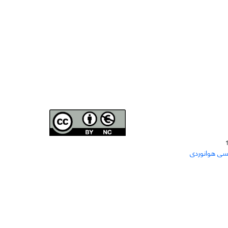
Joae is licensed und
er a
Creative Commons Attribution-
سی هوانوردی
NonCommercial 4.0 International (CC BY-NC 4.0)
دسترسی به مقاله‌های "نشریه علمی مهندسی هوانوردی"