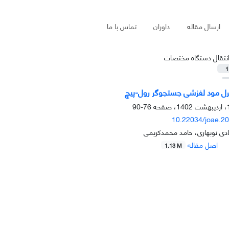
ارسال مقاله
داوران
تماس با ما
نتقال دستگاه مختصات
1
رل مود لغزشی جستجوگر رول-پیچ
76-90
10.22034/joae.2
ی نوبهاری، حامد محمدکریمی
اصل مقاله
1.13 M