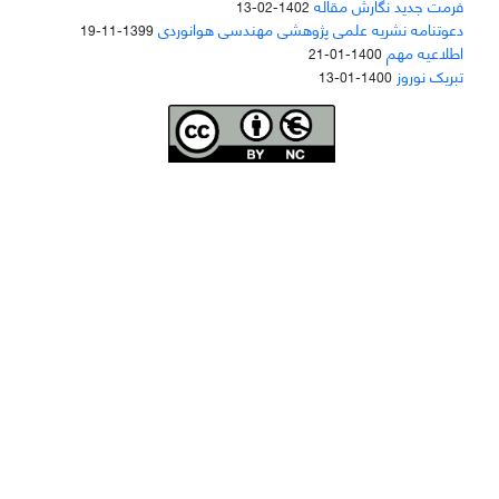
فرمت جدید نگارش مقاله
1402-02-13
دعوتنامه نشریه علمی پژوهشی مهندسی هوانوردی
1399-11-19
اطلاعیه مهم
1400-01-21
تبریک نوروز
1400-01-13
Joae is licensed und
er a
Creative Commons Attribution-NonCommercial 4.0
International (CC BY-NC 4.0)
دسترسی به مقاله‌های "نشریه علمی مهندسی هوانوردی" آزاد است