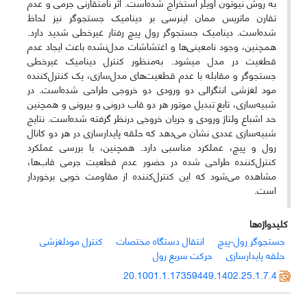
به روش نیوتون اویلر استخراج شده‌است. اثر نامتقارنی جرمی و عدم
تقارن ماتریس ممان اینرسی بر دینامیک جستجوگر نیز لحاظ
شده‌است. دینامیک جستجوگر رول پیچ رفتار غیرخطی شدید دارد.
همچنین، وجود نامعینی‌ها و اغتشاشات مدل‌نشده باعث ایجاد عدم
قطعیت در مدل می‎شود. به‌منظور کنترل دینامیک غیرخطی
جستجوگر و مقابله با عدم قطعیت‌ها‌ی مدل‌سازی، یک کنترل‌کننده
مود لغزشی انتگرالی دو ورودی دو خروجی طراحی شده‌است. در
شبیه‌سازی، تابع تبدیل موتور هر دو قاب درونی و بیرونی و همچنین
حد اشباع ولتاژ ورودی و جریان خروجی درنظر گرفته شده‌است. نتایج
شبیه‌سازی عددی نشان می‌دهد که حلقه پایدارسازی در هر دو کانال
رول و پیچ، عملکرد مناسبی دارد. همچنین، با بررسی عملکرد
کنترل‌کننده طراحی‌ شده در حضور عدم قطعیت جرمی قاب‌ها،
مشاهده می‌شود که این کنترل‌کننده از مقاومت خوبی برخوردار
است.
کلیدواژه‌ها
جستجوگر رول-پیچ
انتقال دستگاه مختصات
کنترل مودلغزشی
حلقه پایدارسازی
حرکت سریع رول
20.1001.1.17359449.1402.25.1.7.4