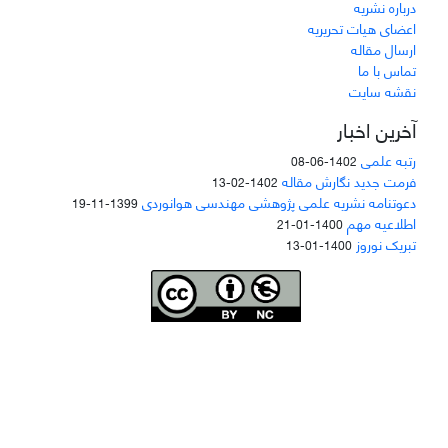
درباره نشریه
اعضای هیات تحریریه
ارسال مقاله
تماس با ما
نقشه سایت
آخرین اخبار
رتبه علمی
1402-06-08
فرمت جدید نگارش مقاله
1402-02-13
دعوتنامه نشریه علمی پژوهشی مهندسی هوانوردی
1399-11-19
اطلاعیه مهم
1400-01-21
تبریک نوروز
1400-01-13
Joae is licensed und
er a
Creative Commons Attribution-NonCommercial 4.0
International (CC BY-NC 4.0)