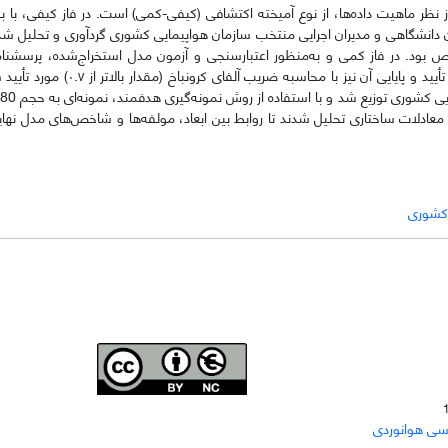
ظر ماهیت داده‌ها، از نوع آمیخته اکتشافی (کیفی-کمی) است. در فاز کیفی، با به
ا از طریق مصاحبه نیمه‌ساختاریافته با ۱5 نفر از خبرگان دانشگاهی و مدیران اجرایی منتخب سازمان هواپیمایی کشوری گردآوری و ت
ود. در فاز کمی و به‌منظور اعتبارسنجی و آزمون مدل استخراج‌شده، پرسشنامه
یافته‌های کیفی طراحی گردید. روایی محتوایی این پرسشنامه توسط خبرگان تأیید و پا
افزار SmartPLS نسخه ۳ و از طریق مدل‌سازی معادلات ساختاری تحلیل شدند تا روابط بین ابعاد، مولفه‌ها و شاخص‌های مدل
 کشوری
Joae is licensed und
er a
Creative Commons Attribution-
سی هوانوردی
NonCommercial 4.0 International (CC BY-NC 4.0)