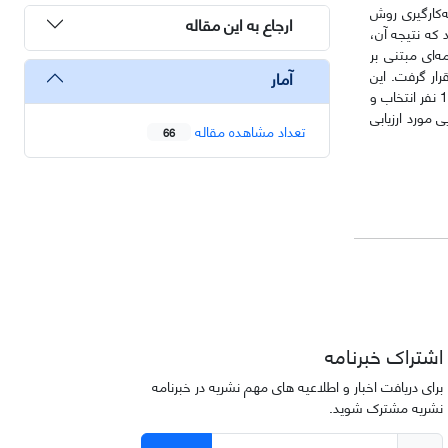
‌کارگیری روش
ارجاع به این مقاله
حلیل شد که نتیجه آن،
‌ای مبتنی بر
یایی آن نیز با محاسبه ضریب آلفای کرونباخ (مقدار بالاتر از ۰.۷) مورد تأیید قرار گرفت. این
آمار
پرسشنامه در جامعه آماری متشکل از 340 نفر از کارشناسان سازمان هواپیمایی کشوری توزیع شد و با استفاده از روش نمونه‌گیری هدفمند، نمونه‌ای به حجم 180 نفر انتخاب و
 نهایی مورد ارزیابی
تعداد مشاهده مقاله
66
اشتراک خبرنامه
برای دریافت اخبار و اطلاعیه های مهم نشریه در خبرنامه
نشریه مشترک شوید.