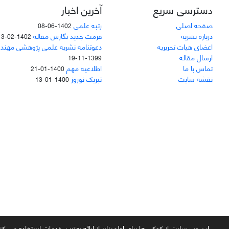
دسترسی سریع
آخرین اخبار
صفحه اصلی
رتبه علمی
1402-06-08
درباره نشریه
فرمت جدید نگارش مقاله
1402-02-13
اعضای هیات تحریریه
دعوتنامه نشریه علمی پژوهشی مهند
ارسال مقاله
1399-11-19
تماس با ما
اطلاعیه مهم
1400-01-21
نقشه سایت
تبریک نوروز
1400-01-13
سامانه مدیریت نشریات علمی.
طراحی و پیاده سازی از
سیناوب
این وب سایت از کوکی ها برای اطمینان از ارائه بهترین خدمات استفاده می کن