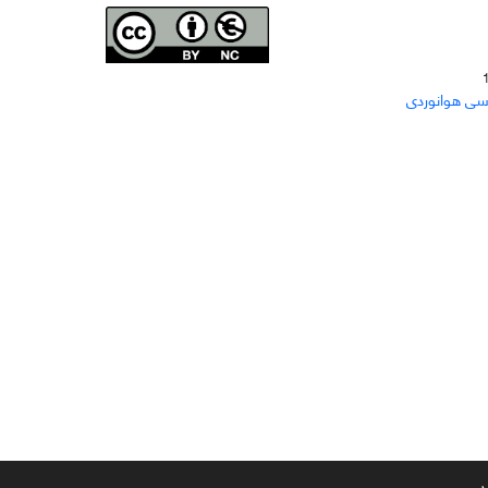
Joae is licensed und
er a
Creative Commons Attribution-
سی هوانوردی
NonCommercial 4.0 International (CC BY-NC 4.0)
دسترسی به مقاله‌های "نشریه علمی مهندسی هوانوردی"
آزاد است
د.