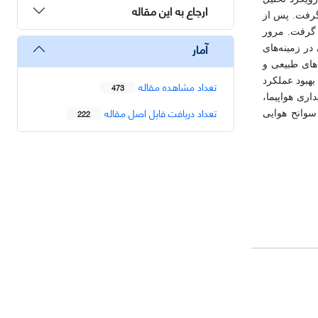
ارجاع به این مقاله
در محدوده زمانی سال 2024-2015 مورد جستجو قرار گرفت. پس از
 گرفت. مرور
آمار
ر زمینه‌های
های طبیعی و
بهبود عملکرد
تعداد مشاهده مقاله
473
زی عملیات تعمیر و نگهداری هواپیما،
تعداد دریافت فایل اصل مقاله
222
سوانح هوایی