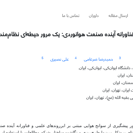
ارسال مقاله
داوران
تماس با ما
ناورانه آینده صنعت هوانوردی: یک مرور حیطه‌ای نظام‌مند
5
4
3
حمیدرضا ضرغامی
علی نصیری
شگاه ایوان‌کی، ایوان‌کی، ایران.
ن، ایران
منان، ایران
ان، تهران، ایران
قیه الله (عج)، تهران، ایران
پیشگیری از سوانح هوایی مبتنی بر ابرروندهای علمی و فناورانه آینده صن
ای پروتکل پریزما طرح‌ریزی و نگاشت ساختار شبکه مطالعات با استفاده از ر