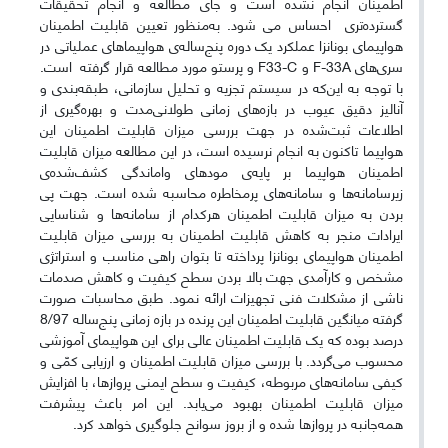
اطمینان انجام نشده است و جای مطالعه و انجام تحقیقات
گسترده‌تری احساس می شود. به‌منظور تعیین قابلیت اطمینان
هواپیمای بونانزا عملکرد یک دوره پنج‌ساله‌ی هواپیماهای عملیاتی در
سری‌های F-33A و F33-C و پرستو مورد مطالعه قرار گرفته است.
با توجه به این‌که در سیستم تجزیه و تحلیل سازمانی، طبقه‌بندی و
آنالیز دقیق عیوب در بازه‌های زمانی طولانی‌مدت و بهره‌گیری از
اطلاعات ثبت‌شده در جهت بررسی میزان قابلیت اطمینان این
هواپیما تاکنون به انجام نرسیده است، در این مطالعه میزان قابلیت
اطمینان هواپیما بر پایه‌ی مودهای واماندگی کشف‌شده‌ی
زیرسامانه‌ها و سامانه‌های پرمخاطره محاسبه شده است. جهت پی
بردن به میزان قابلیت اطمینان هرکدام از سامانه‌ها و شناسایی
ایرادات منجر به کاهش قابلیت اطمینان به بررسی میزان قابلیت
اطمینان هواپیمای بونانزا پرداخته تا بتوان راهی مناسب و استراتژی
مشخص و کارآمدی جهت بالا بردن سطح کیفیت و کاهش صدمات
ناشی از مشکلات فنی تجهیزات ارائه نمود. طبق محاسبات صورت
گرفته میانگین قابلیت اطمینان این پرنده در بازه زمانی پنج‌ساله 8/97
درصد بوده که یک قابلیت اطمینان عالی برای این هواپیمای آموزشی
محسوب می‌گردد. با بررسی میزان قابلیت اطمینان و ارزیابی کمّی و
کیفی سامانه‌های مربوطه، کیفیت و سطح ایمنی پروازها، با افزایش
میزان قابلیت اطمینان بهبود می‌یابد. این امر باعث پیشرفت
همه‌جانبه در پروازها شده و از بروز سوانح جلوگیری خواهد کرد.