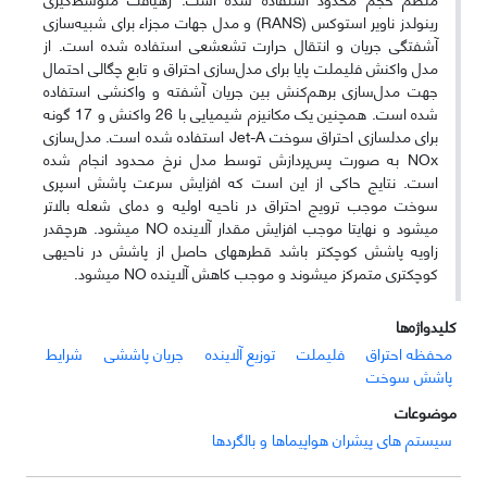
رینولدز ناویر استوکس (RANS) و مدل جهات مجزاء برای شبیه‌سازی
آشفتگی جریان و انتقال حرارت تشعشعی استفاده شده است. از
مدل‌ واکنش فلیملت پایا برای مدل‌سازی احتراق و تابع چگالی احتمال
جهت مدل‌سازی برهم‌کنش بین جریان آشفته و واکنشی استفاده
شده است. همچنین یک مکانیزم شیمیایی با 26 واکنش و 17 گونه
برای مدل‏سازی احتراق سوخت Jet-A استفاده شده است. مدل‌سازی
NOx به صورت پس‌پردازش توسط مدل‌ نرخ محدود انجام شده
است. نتایج حاکی از این است که افزایش سرعت پاشش اسپری
سوخت موجب ترویج احتراق در ناحیه اولیه و دمای شعله بالاتر
می‏شود و نهایتا موجب افزایش مقدار آلاینده NO می‏شود. هرچقدر
زاویه پاشش کوچکتر باشد قطره‏های حاصل از پاشش در ناحیه‏ی
کوچکتری متمرکز می‏شوند و موجب کاهش آلاینده‏ NO می‏شود.
کلیدواژه‌ها
محفظه احتراق
فلیملت
توزیع آلاینده
جریان پاششی
شرایط
پاشش سوخت
موضوعات
سیستم های پیشران هواپیماها و بالگردها