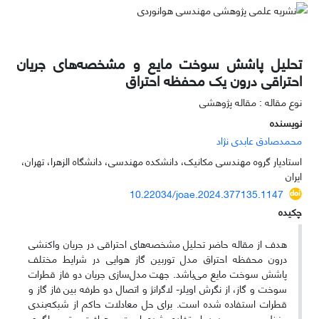
تحلیل پاشش سوخت مایع و مشخصه‌های جریان
احتراقی درون یک محفظه احتراق
نوع مقاله : مقاله پژوهشی
نویسنده
محمدصادق عابدی نژاد
استادیار گروه مهندسی مکانیک، دانشکده مهندسی، دانشگاه الزهرا، تهران،
ایران
10.22034/joae.2024.377135.1147
چکیده
هدف از مقاله حاضر تحلیل مشخصه‌های احتراقی در جریان واکنشی
درون محفظه احتراق مدل توربین گاز هوایی در شرایط مختلف
پاشش سوخت مایع می‌باشد. جهت ‌مدل‌سازی جریان دو فاز قطرات
سوخت و گاز، از نگرش اویلر- لاگرانژ و اتصال دو طرفه بین فاز گاز و
قطرات استفاده شده است. برای حل معادلات حاکم از شبکه‌بندی
منظم حجم محدود استفاده شده است. رهیافت‌ متوسط‌گیری