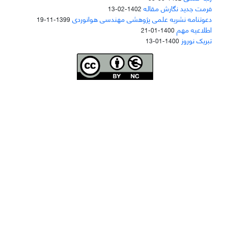
فرمت جدید نگارش مقاله
1402-02-13
دعوتنامه نشریه علمی پژوهشی مهندسی هوانوردی
1399-11-19
اطلاعیه مهم
1400-01-21
تبریک نوروز
1400-01-13
Joae is licensed und
er a
Creative Commons Attribution-NonCommercial 4.0
International (CC BY-NC 4.0)
دسترسی به مقاله‌های "نشریه علمی مهندسی هوانوردی" آزاد است