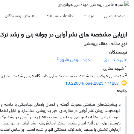
صفحه اصلی
مرور
اطلاعات نشریه
راهنمای نویسندگان
ارزیابی مشخصه های نشر آوایی در جوانه زنی و رشد تر
نوع مقاله : مقاله پژوهشی
نویسندگان
2
1
علی حبیب پور
جواد شریفی قادری
1
شهید ستاری
2
مهندسی هوافضا٫ دانشکده تحصیلات تکمیلی٫ دانشگاه هوایی شهید ستاری٫ تهران٫ ایران
10.22034/joae.2023.171287
چکیده
با پیشرفت‌های صنعتی صورت گرفته و اعمال بارهای دینامیکی با دامنه و 
غیرمخرب، روش نشر آوایی در سال‌های اخیر به روشی استاندارد و قابل اعت
آزمایش کشش با هدف رشد ترک خستگی انجام شده است. براساس اطلاعات نش