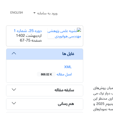
ورود به سامانه
ENGLISH
دوره 25، شماره 1
اردیبهشت 1402
صفحه
67-75
فایل ها
XML
اصل مقاله
868.02 K
میان روش‌های
سابقه مقاله
 دچار ترک می
ی در فرکانس بارگذاری مدنظر این
هم رسانی
پژوهش برای این آلیاژ انجام نشده است. آزمایش‌های نشر آوایی در دو بخش آزمایش خستگی خمشی با هدف جوانه‌زنی ترک ناشی از خستگی در نمونه‌های آلومینیوم 2025 و
سه نمودارهای