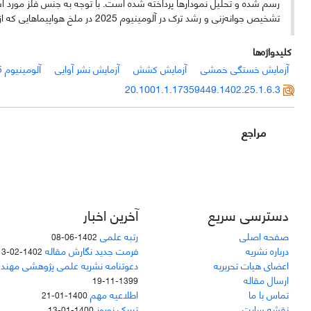
رسم شده و تحلیل نمودارها پرداخته شده است. با توجه به جنس فلز مورد ا
تشخیص جوانه‌زنی و رشد ترک در آلومینیوم 2025 در ملخ هواپیماهایی که از این آلیاژ ساخته شده، معرفی کرد.
کلیدواژه‌ها
آزمایش خستگی خمشی
آزمایش کشش
آزمایش نشر آوایی
آلومینیوم 2025
20.1001.1.17359449.1402.25.1.6.3
مراجع
دسترسی سریع
آخرین اخبار
صفحه اصلی
رتبه علمی
1402-06-08
درباره نشریه
فرمت جدید نگارش مقاله
1402-02-13
اعضای هیات تحریریه
دعوتنامه نشریه علمی پژوهشی مهند
ارسال مقاله
1399-11-19
تماس با ما
اطلاعیه مهم
1400-01-21
نقشه سایت
تبریک نوروز
1400-01-13