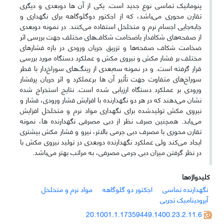
پنوماتیک تماسی نوع جدید است. یکی از آن ها دوبعدی و دیگری
تقارن محوری می‌باشد، که از اجکتور دوگلوگاهه برای نگهداری و
جا‌به‌جایی اجسام نرم و متخلخل استفاده می‌کنند. در نمونه دوبعدی
از صفحه‌‌های شکافدار باضخامت شکاف‌های مختلف جهت بررسی اثر
ضخامت شکاف صفحه‌ها و تزریق جریان ورودی در بازه فشارهای
مختلف بر فشار مکش و نیروی مکش و عملکرد دستگاه مورد بررسی
قرار گرفته است. و در نمونه سه‌بعدی از رینگ‌های سوراخ‌دار با قطر
سوراخ‌های متفاوت جهت تأثیر آن ها برعملکرد و اثر جریان پرفشار
ورودی بر عملکرد دستگاه ارزیابی شده است. نتایج استخراج شده
نشان می‌دهند که در هر دو نگهدارنده با افزایش فشار ورودی، فشار و
نیروی مکش تولیدشده برای نگهداری مواد نرم و متخلخل افزایش
می‌یابد. همچنین صرف نظر از دبی مصرفی نگهدارنده ها، نمونه
تقارن محوری با مصرف دبی جرمی بالاتر، نیرو و فشار مکش بیشتری
ایجاد می‌کند ولی عملکرد نگهدارنده دوبعدی در تولید نیروی مکش با
در نظر گرفتن میزان دبی جرمی مصرفی، به مراتب بهتر می‌باشد.
کلیدواژه‌ها
نگهدارنده تماسی
اجکتور دو گلوگاهه
مواد نرم و متخلخل
آیرودینامیک تجربی
20.1001.1.17359449.1400.23.2.11.6