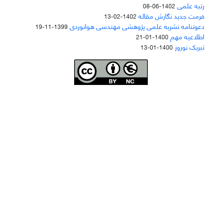
رتبه علمی
1402-06-08
فرمت جدید نگارش مقاله
1402-02-13
دعوتنامه نشریه علمی پژوهشی مهندسی هوانوردی
1399-11-19
اطلاعیه مهم
1400-01-21
تبریک نوروز
1400-01-13
Joae is licensed und
er a
Creative Commons Attribution-NonCommercial 4.0
International (CC BY-NC 4.0)
دسترسی به مقاله‌های "نشریه علمی مهندسی هوانوردی" آزاد است