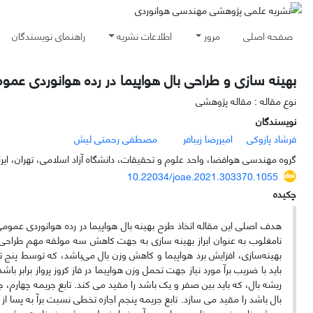
صفحه اصلی
مرور
اطلاعات نشریه
راهنمای نویسندگان
بهینه سازی و طراحی بال هواپیما در رده هوانوردی عمومی
نوع مقاله : مقاله پژوهشی
نویسندگان
فرشاد پازوکی
امیررضا زیبافر
مصطفی رحمتی لیش
گروه مهندسی هوافضا، واحد علوم و تحقیقات، دانشگاه آزاد اسلامی، تهران، ایرا
10.22034/joae.2021.303370.1055
چکیده
هدف اصلی این مقاله اتخاذ طرح بهینه بال هواپیما در رده هوانوردی عمومی،
نامغلوب به عنوان ابراز بهینه سازی به جهت کاهش سه مولفه مهم طراحی 
بهینه‌سازی، افزایش برد هواپیما و کاهش وزن بال می‌باشد، که توسط پنج ت
باید با ضریب برآ مورد نیاز جهت تحمل وزن هواپیما در فاز کروز پرواز برا
ریشه بال، که باید بین صفر و یک باشد را مقید می کند. تابع جریمه چهارم، جم
بال باشد را مقید می سازد. تابع جریمه پنجم اجازه تخطی نسبت برآ به پسا از
پیجش، زاویه نصب، زاویه حمله در برآ صفر ایرفویل ، بیشیه ضخامت ریشه 