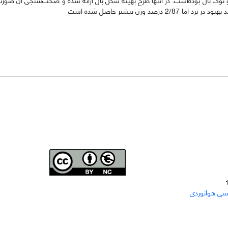
Joae is licensed und
er a
Creative Commons Attribution-
سی هوانوردی
NonCommercial 4.0 International (CC BY-NC 4.0)