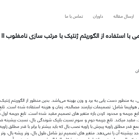
ارسال مقاله
داوران
تماس با ما
 با استفاده از الگوریتم ژنتیک با مرتب سازی نامغلوب II
ن
 به منظور دست یابی به برد و وزن بهینه می‌باشد. بدین منظور از الگوریتم ژنتیک
هواپیما شامل: تصمیمات نیازمند مصالحه، زمان و هزینه استفاده شده است. تابع
ابع جریمه و محدود کردن بازه متغیر های تصمیم مقید شده است. تابع جریمه اول ض
بر باشد، مقید میکند. تابع جریمه دوم و سوم نسبت باریک شوندگی بال، نسبت بیشینه
ع قدر مطلق زاویه پیچش با زاویه نصب بال که باید بیشتر یا برابر با قدر مطلق زاویه
 حد بیشینه آن را نمی‌دهد. متغیر های تصمیم نیز شامل طول بال، وتر ریشه بال، وتر ن
و نوک بال بوده‌است. در انتها طرح بهینه شکل بال ارائه شده و صحت‌سنجی آن صور