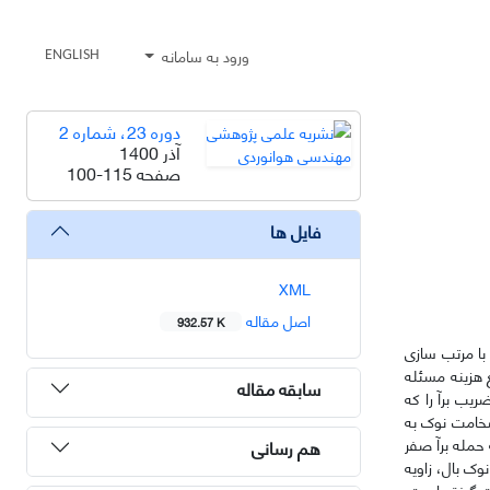
ورود به سامانه
ENGLISH
دوره 23، شماره 2
آذر 1400
صفحه
100-115
فایل ها
XML
اصل مقاله
932.57 K
 با مرتب سازی
 هزینه مسئله
سابقه مقاله
ریب برآ را که
 ضخامت نوک به
 حمله برآ صفر
هم رسانی
وک بال، زاویه
ت گرفته است.