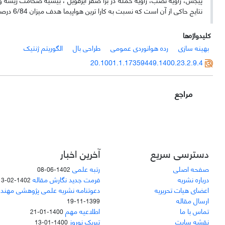
نتایج حاکی از آن است که نسبت به کارا ترین هواپیما هدف میزان 6/84 درصد بهبود در برد اما 2/87 درصد وزن بیشتر حاصل شده است
کلیدواژه‌ها
بهینه سازی
رده هوانوردی عمومی
طراحی بال
الگوریتم ژنتیک
20.1001.1.17359449.1400.23.2.9.4
مراجع
دسترسی سریع
آخرین اخبار
صفحه اصلی
رتبه علمی
1402-06-08
درباره نشریه
فرمت جدید نگارش مقاله
1402-02-13
اعضای هیات تحریریه
دعوتنامه نشریه علمی پژوهشی مهند
ارسال مقاله
1399-11-19
تماس با ما
اطلاعیه مهم
1400-01-21
نقشه سایت
تبریک نوروز
1400-01-13