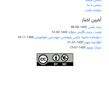
تماس با ما
نقشه سایت
آخرین اخبار
رتبه علمی
1402-06-08
فرمت جدید نگارش مقاله
1402-02-13
دعوتنامه نشریه علمی پژوهشی مهندسی هوانوردی
1399-11-19
اطلاعیه مهم
1400-01-21
تبریک نوروز
1400-01-13
Joae is licensed und
er a
Creative Commons Attribution-NonCommercial 4.0
International (CC BY-NC 4.0)
دسترسی به مقاله‌های "نشریه علمی مهندسی هوانوردی" آزاد است