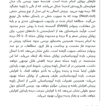
فازهای پروازی انجام شده است. هندسه مورد بررسی یک مدل
هواپیمای بال‌‌پرنده‌ی لامبدا شکل می‌باشد که از بالی با زاویه عقبگرد
56 درجه بهره می‌برد. پیچش اعمالی به این مدل از نوع پیچشِ منفی
(Wash-out) بوده که به صورت خطی در راستای دهانه بال توزیع
می‌گردد. مطالعه انجام شده در چارچوب شبیه­سازی‌ عددی و بر پایه
حل معادلات رینولدز (RANS) گسسته شده با روش حجم محدود
است. فرآیند شبیه‌سازی بعد از اعتبارسنجی با داده‌های تجربی، برای
زوایای پیچش صفر و 6 درجه و محدوده زوایای حمله 5- تا 20 درجه
به انجام رسیده؛ همچنین به
‌منظور بررسی نحوه عملکرد پیچش در
محدوده فاز نشست و برخاست و فاز کروز، مطالعات در دو عدد
رینولدز مختلف صورت گرفته
است. نتایج نشان می‌دهد که با اعمال
پیچش، بازده آیرودینامیکیدر زوایای حمله بالا ارتقاء می‌یابد، اما این
مشخصه، در زاویه حمله صفر درجه کاهش قابل توجهی خواهد‌
داشت. همچنین در اثر اعمال زاویه پیچش، شروط لازم جهت پایداری
طولی ارضا شده و پدیده پیچ‌آپ به تأخیر خواهد‌ افتاد. با افزایش
سرعت، بازده آیرودینامیکیدر طیف وسیعی از زوایای حمله بهبود
می‌یابد؛ همچنین تغییرات بازده آیرودینامیکی ناشی از اعمال زاویه
پیچش افزایش یافته و پیچش، مؤثرتر خواهد بود. بررسی گشتاور حول
محور طولی نشان می‌دهد که با افزایش سرعت درجه پایداری افزایش
خواهد یافت و رفتار پدیده پیچ‌آپ بهبود می‌یابد.