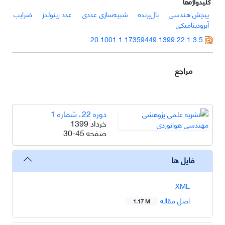
کلیدواژه‌ها
پیچش هندسی
بال‌پرنده
شبیه‌سازی عددی
عدد رینولدز
ضرایب
آیرودینامیکی
20.1001.1.17359449.1399.22.1.3.5
مراجع
دوره 22، شماره 1
خرداد 1399
صفحه
30-45
فایل ها
XML
اصل مقاله
1.17 M