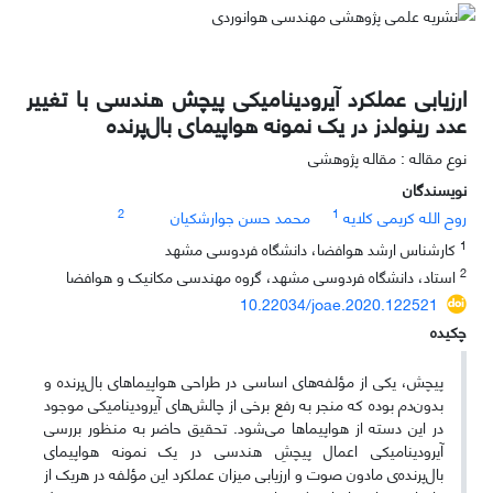
ارزیابی عملکرد آیرودینامیکی پیچش هندسی با تغییر
عدد رینولدز در یک نمونه هواپیمای بال‌پرنده
نوع مقاله : مقاله پژوهشی
نویسندگان
2
1
روح الله کریمی کلایه
محمد حسن جوارشکیان
1
کارشناس ارشد هوافضا، دانشگاه فردوسی مشهد
2
استاد، دانشگاه فردوسی مشهد، گروه مهندسی مکانیک و هوافضا
10.22034/joae.2020.122521
چکیده
پیچش، یکی از مؤلفه‌های اساسی در طراحی هواپیماهای بال‌پرنده و
بدون‌دم بوده که منجر به رفع برخی از چالش‌های آیرودینامیکی موجود
در این دسته از هواپیماها می‌شود. تحقیق حاضر به منظور بررسی
آیرودینامیکی اعمال پیچشِ هندسی در یک نمونه هواپیمای
بال‌پرنده‌ی مادون صوت و ارزیابی میزان عملکرد این مؤلفه در هریک از