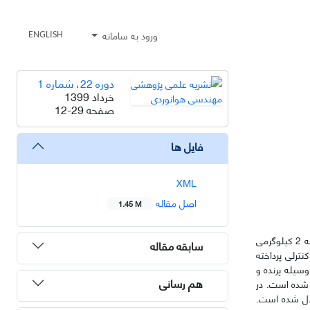
ورود به سامانه
ENGLISH
دوره 22، شماره 1
خرداد 1399
صفحه
12-29
فایل ها
XML
اصل مقاله
1.45 M
در این تحقیق، به طراحی، ساخت و تحلیل آیرودینامیکی یک کشتی هوایی کوچک کنترل از راه دور پرداخته می­شود. این کشتی هوایی، باید توانایی حمل یک محموله 2 کیلوگرمی
سابقه مقاله
ترلی پرداخته
سیله پرنده و
هم رسانی
یان آزاد 15 متر بر ثانیه و در محدوده زاوایای حمله از 10- تا 10 درجه، انجام شده است. در
مدل شده است.