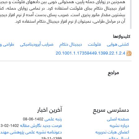
همچنین در زوایای حمله پایین، همخوانی خوبی بین داده­های فلوئنت و دیجیت
افزار دیجیتال دتکام بجای فلوئنت استفاده کرد. در تمامی زوایای حمله، کشت
بیشترین مقدار مانور پذیری است. ضریب پسای بدست آمده از نرم افزار دیجیت
آن در مراحل طراحی، نمی­توان از نرم افزار دیجیتال دتکام استفاده کرد.
کلیدواژه‌ها
کشتی هوایی
فلوئنت
دیجیتال دتکام
ضرایب آیرودینامیکی
طراحی و
20.1001.1.17359449.1399.22.1.2.4
مراجع
دسترسی سریع
آخرین اخبار
صفحه اصلی
رتبه علمی
1402-06-08
درباره نشریه
فرمت جدید نگارش مقاله
1402-02-13
اعضای هیات تحریریه
دعوتنامه نشریه علمی پژوهشی مهند
ارسال مقاله
1399-11-19