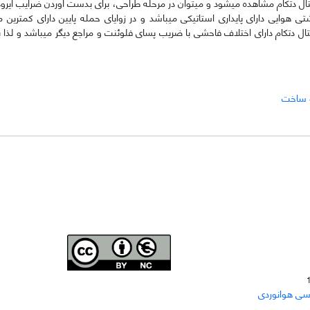
ال دتکام مشاهده می­شود و می­توان در مرحله طراحی، برای بدست آوردن ضرایب آیرودی
ی هوایی دارای پایداری استاتیکی می­باشد و در زوایای حمله پایین دارای کمترین می
ال دتکام دارای اختلاف فاحشی با ضریب پسای فلوئنت و مراجع دیگر می­باشد و لذا 
 ساخت
Joae is licensed und
er a
Creative Commons Attribution-
سی هوانوردی
NonCommercial 4.0 International (CC BY-NC 4.0)