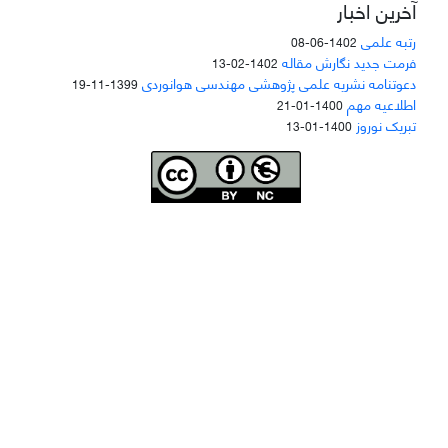
آخرین اخبار
رتبه علمی
1402-06-08
فرمت جدید نگارش مقاله
1402-02-13
دعوتنامه نشریه علمی پژوهشی مهندسی هوانوردی
1399-11-19
اطلاعیه مهم
1400-01-21
تبریک نوروز
1400-01-13
Joae is licensed und
er a
Creative Commons Attribution-NonCommercial 4.0
International (CC BY-NC 4.0)
دسترسی به مقاله‌های "نشریه علمی مهندسی هوانوردی" آزاد است