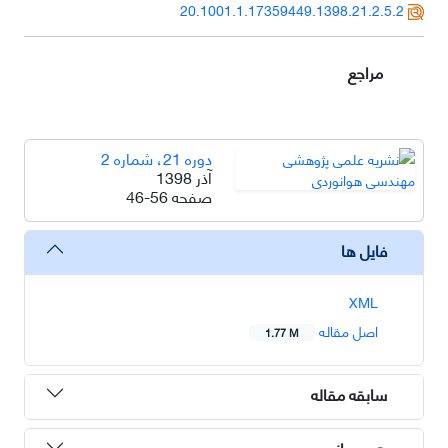
20.1001.1.17359449.1398.21.2.5.2
مراجع
دوره 21، شماره 2
آذر 1398
صفحه
46-56
فایل ها
XML
اصل مقاله
1.77 M
سابقه مقاله
هم رسانی