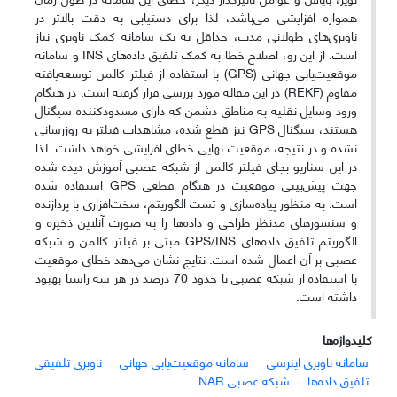
همواره افزایشی می‌باشد، لذا برای دستیابی به دقت بالاتر در
ناوبری‌های طولانی مدت، حداقل به یک سامانه کمک ناوبری نیاز
است. از این رو، اصلاح خطا به کمک تلفیق داده‌های INS و سامانه
موقعیت‌یابی جهانی (GPS) با استفاده از فیلتر کالمن توسعه‌یافته
مقاوم (REKF) در این مقاله مورد بررسی قرار گرفته است. در هنگام
ورود وسایل نقلیه به مناطق دشمن که دارای مسدودکننده سیگنال
هستند، سیگنال GPS نیز قطع شده، مشاهدات فیلتر به روزرسانی
نشده و در نتیجه، موقعیت نهایی خطای افزایشی خواهد داشت. لذا
در این سناریو بجای فیلتر کالمن از شبکه عصبی آموزش دیده شده
جهت پیش‌بینی موقعیت در هنگام قطعی GPS استفاده شده
است. به منظور پیاده‌سازی و تست الگوریتم، سخت‌افزاری با پردازنده
و سنسورهای مدنظر طراحی و داده‌ها را به صورت آنلاین ذخیره و
الگوریتم تلفیق داده‌های GPS/INS مبتی بر فیلتر کالمن و شبکه
عصبی بر آن اعمال شده است. نتایج نشان می‌دهد خطای موقعیت
با استفاده از شبکه عصبی تا حدود 70 درصد در هر سه راستا بهبود
داشته است.
کلیدواژه‌ها
سامانه ناوبری اینرسی
سامانه موقعیت‌یابی جهانی
ناوبری تلفیقی
تلفیق داده‌ها
شبکه عصبی NAR