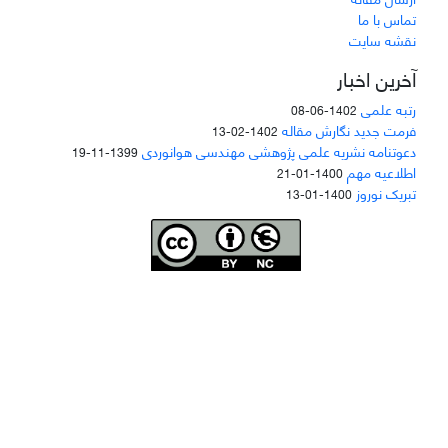
تماس با ما
نقشه سایت
آخرین اخبار
رتبه علمی
1402-06-08
فرمت جدید نگارش مقاله
1402-02-13
دعوتنامه نشریه علمی پژوهشی مهندسی هوانوردی
1399-11-19
اطلاعیه مهم
1400-01-21
تبریک نوروز
1400-01-13
Joae is licensed und
er a
Creative Commons Attribution-NonCommercial 4.0
International (CC BY-NC 4.0)
دسترسی به مقاله‌های "نشریه علمی مهندسی هوانوردی" آزاد است