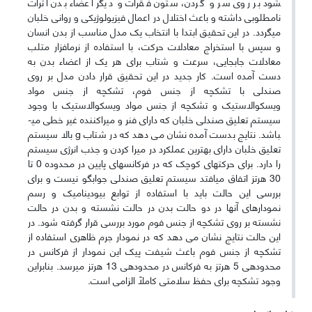
شود بر روی سر و گردن، ستون فقرات و دیگر اعضاء بدن اثرات
نامطلوبی داشته و باعث اختلال در اعمال فیزیولوژیکی و روانی خلبان
می­گردد. در این تحقیق ابتدا با انتخاب یک مدل مناسب از بدن انسان
و سپس با استخراج معادلات حرکت، با استفاده از نرم­افزار متلب
معادلات جابجایی، سرعت و شتاب برای هر یک از اعضاء بدن به
دست آمده است. کار جدید در این تحقیق قرار دادن مدل بر روی
صندلی با تشکچه از جنس فوم، تشکچه از جنس مواد
ویسکوالاستیک و تشکچه از جنس مواد ویسکوالاستیک با وجود
سیستم تعلیق صندلی خلبان که دارای فنر و میراکننده غیر خطی می­
باشد. نتایج بدست آمده نشان می دهد که در شتاب g بالا سیستم
تعلیق خلبان دارای بهترین عملکرد در میرا کردن و جذب انرژی سیستم
را دارد. برای حرکت­های کوچک که در فرکانس­های پایین در محدوده 0 تا
30 هرتز اتفاق می­افتد سیستم تعلیق صندلی جواب­گو نیست و برای
بررسی این حالت باید با استفاده از توابع بیودینامیک و رسم
نمودارهای آنها در دو حالت بدن در حالت نشسته و بدن در حالت
نشسته بر روی تشکچه از جنس فوم مورد بررسی قرار گرفته شود. در
این حالت نتایج نشان می دهد که در نمودار جرم ظاهری استفاده از
تشکچه از جنس فوم باعث شیفت پیک این نمودار از فرکانس در
محدوده­ی 5 هرتز به فرکانس در محدوده­ی 13 هرتز می­رسد. بنابراین
وجود تشکچه برای حفظ سلامتی کاملاً الزامی است.