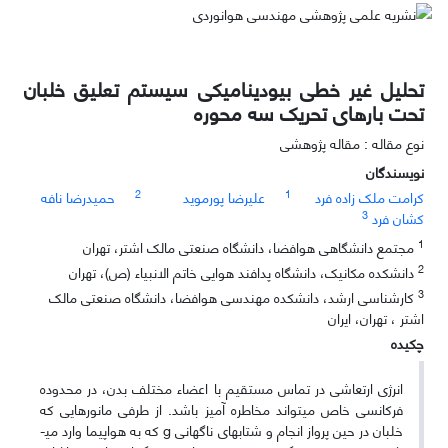
تحلیل غیر خطی بیودینامیکی سیستم تعلیق خلبان
تحت بارهای تحریک سه محوره
نوع مقاله : مقاله پژوهشی
نویسندگان
2
1
کرامت ملک زاده فرد
علیرضا پورموید
حمیدرضا نافه
3
کشان فرد
1
مجتمع دانشگاهی هوافضا، دانشگاه صنعتی مالک اشتر، تهران
2
دانشکده مکانیک، دانشگاه پدافند هوایی خاتم الانبیاء (ص)، تهران
3
کارشناسی ارشد، دانشکده مهندسی هوافضا، دانشگاه صنعتی مالک
اشتر ، تهران، ایران
چکیده
انرژی ارتعاشی در تماس مستقیم با اعضاء مختلف بدن، در محدوده
فرکانسی خاص می­تواند مخاطره آمیز باشد. از طرفی مانورهایی که
خلبان در حین پرواز انجام و شتاب­های ناگهانی g که به هواپیما وارد می­