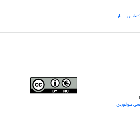
کمانش
بار
Joae is licensed und
er a
Creative Commons Attribution-
سی هوانوردی
NonCommercial 4.0 International (CC BY-NC 4.0)