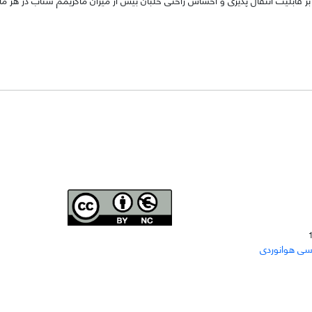
Joae is licensed und
er a
Creative Commons Attribution-
سی هوانوردی
NonCommercial 4.0 International (CC BY-NC 4.0)