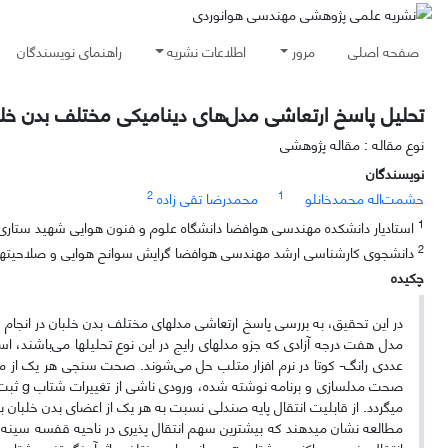
صفحه اصلی
مرور
اطلاعات نشریه
راهنمای نویسندگان
تحلیل پاسخ ارتعاشی مدل‌های دینامیکی مختلف بدن خلبا
نوع مقاله : مقاله پژوهشی
نویسندگان
2
1
حشمت‌اله محمدخانلو
محمدرضا تقی زاده
1
استادیار دانشکده مھندسی ھوافضا دانشگاه علوم و فنون ھوایی شھید ستاری
2
دانشجوی کارشناسی ارشد مھندسی ھوافضا گرایش سوانح ھوایی و صلاحیتھای
چکیده
در این تحقیق، به بررسی پاسخ ارتعاشی مدل­های مختلف بدن خلبان در انجام ما
مدل هفت درجه آزادی که جزو مدل­های رایج در این نوع تحلیل­ها می‌باشند، 
عددی رانگ- کوتا در نرم افزار متلب حل می‌شوند. صحت سنجی هر یک از مدل­ه
صحت مدل­سازی و برنامه نوشته شده، ورودی ناشی از تغییرات شتاب
g
ثبت 
می­گردد. از قابلیت انتقال پایه صندلی نسبت به هر یک از اعضای بدن خلبان ب
مطالعه نشان می­دهند که بیشترین سهم انتقال پذیری در ناحیه قفسه سینه (با
انتقال پذیری و ماکزیمم شتاب
g
در مانورهای مختلف، اثر آهنگ تغییر شتاب ب