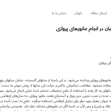
ارسال مقاله
داوران
تماس با ما
ن در انجام مانورهای پروازی
 پروازی
نورهای پروازی پرداخته می‌شود. در این راستا از مدل­های گسسته، شامل مدل­های چهار
استفاده می­شود. معادلات دینامیکی حاکم بر حرکت این مدل­ها از روش نیوتن به دست 
ای به کار رفته با استفاده از نتایج تحقیقات منتشر شده قبلی انجام می‌شود. پس 
شده در تست تجربی حین پرواز و استخراج هفت مانور پروازی، به مدل‌های ارتعاشی
ه عنوان معیار مورد نظر برای تحلیل ارتعاشی استفاده می­گردد. نتایج به دست آمده د
لا و پایین) و پس ازآن در ناحیه لگن در مانورهای مختلف قرار دارد. همچنین براساس
ر قابلیت انتقال پذیری و احساس راحتی خلبان بیش از میزان ماکزیمم شتاب در هر ما