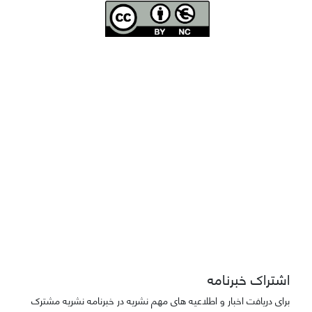
Joae is licensed und
er a
Creative Commons Attribution-NonCommercial 4.0
International (CC BY-NC 4.0)
دسترسی به مقاله‌های "نشریه علمی مهندسی هوانوردی" آزاد است
اشتراک خبرنامه
برای دریافت اخبار و اطلاعیه های مهم نشریه در خبرنامه نشریه مشترک