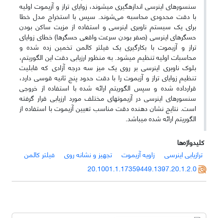
سنسور­های اینرسی اندازه­گیری می­شوند، زوایای تراز و آزیموت اولیه‌
با دقت محدودی محاسبه می‌شوند. سپس با استخراج مدل خطا
برای یک سیستم ناوبری اینرسی و استفاده از مزیت ساکن بودن
حسگرهای اینرسی (صفر بودن سرعت واقعی حسگرها) خطای زوایای
تراز و آزیموت با بکارگیری یک فیلتر کالمن تخمین زده شده و
محاسبات اولیه تنظیم می­شود. به منظور ارزیابی دقت این الگوریتم،
بلوک ناوبری اینرسی بر روی یک میز سه درجه آزادی که قابلیت
تنظیم زوایای تراز و آزیموت را با دقت حدود پنج ثانیه قوسی دارد،
قرارداده شده و سپس الگوریتم ارائه شده با استفاده از خروجی
سنسورهای اینرسی در آزیموت­های مختلف مورد ارزیابی قرار گرفته
است. نتایج نشان دهنده دقت مناسب تعیین آزیموت با استفاده از
الگوریتم ارائه شده می­باشد.
کلیدواژه‌ها
ترازیابی اینرسی
زاویه آزیموت
تجهیز و نشانه روی
فیلتر کالمن
20.1001.1.17359449.1397.20.1.2.0