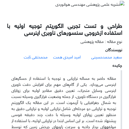
طراحی و تست تجربی الگوریتم توجیه اولیه با
استفاده ازخروجی سنسورهای ناوبری اینرسی
نوع مقاله : مقاله پژوهشی
نویسندگان
سعید محمدحسینی
امید امیدی همت
محمدتقی ثابت
چکیده
مقاله حاضر به مساله ترازیابی و توجیه با استفاده از حسگرهای
اینرسی می‌پردازد. یکی از گام‌های مهم برای افزایش دقت ناوبری
اینرسی وسایل متحرک، تعیین دقیق مقادیر اولیه برای زوایای
قرارگیری در دستگاه ناوبری، از جمله وضعیت قرارگیری وسیله نسبت
به شمال جغرافیایی یا آزیموت است. در این مقاله یک الگوریتم
توجیه و ترازیابی دو مرحله‌ای شامل ترازیابی اولیه و ترازیابی دقیق به
منظور تعیین زوایای اولیه وسیله با دقت چند دقیقه قوسی
پیشنهاد شده است. بر این اساس ابتدا در ترازیابی اولیه، با استفاده از
مولفه­های بردار جاذبه و سرعت زاویه­ای چرخش زمین که توسط