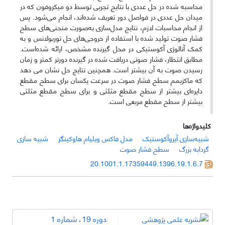
محاسبه شده در حل عددی با نتایج تجربی توسط دو میکروفون که در
میدان حل عددی در فواصل دور تعریف شده‌اند، انجام می‌شود. پس
از انجام محاسبات لازم، نتایج مدل‌سازی به‌صورت منحنی‌های سطح
فشار صوت تولید شده با استفاده از خروجی‌های حل توربولانس و به
کمک آنالوژی آکوستیکی در محل گیرنده مشخص، ارائه شده‌است.
مطابق انتظار، فشار صوتی دریافت شده در گیرنده دورتر کمتر و زمان
رسیدن صوت به آن بیشتر است. همچنین نتایج حل نشان می دهد
که ماکزیمم سطح فشار صوت در سرعت یکسان برای سطح مقطع
دایره‌ای بیشتر از سطح مقطع مثلثی و برای سطح مقطع مثلثی
بیشتر از سطح مقطع مربعی است.
کلیدواژه‌ها
شبیه‌سازی آیروآکوستیک
مدل فاکس ویلیام هاوکینگز
شبیه سازی
گردابه بزرگ
سطح فشار صوت
20.1001.1.17359449.1396.19.1.6.7
دوره 19، شماره 1