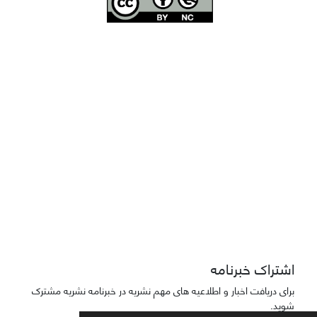
Joae is licensed und
er a
Creative Commons Attribution-NonCommercial 4.0
International (CC BY-NC 4.0)
دسترسی به مقاله‌های "نشریه علمی مهندسی هوانوردی" آزاد است
اشتراک خبرنامه
برای دریافت اخبار و اطلاعیه های مهم نشریه در خبرنامه نشریه مشترک
شوید.