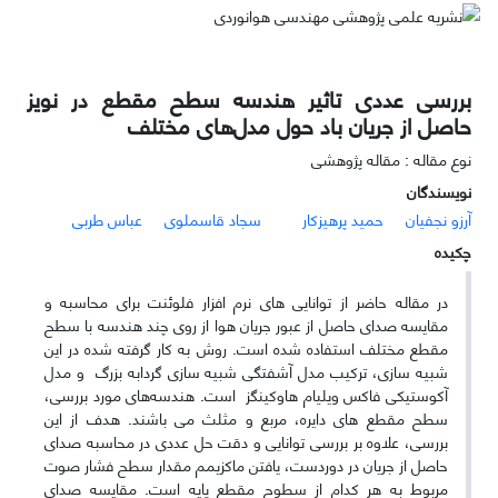
بررسی عددی تاثیر هندسه سطح مقطع در نویز
حاصل از جریان باد حول مدل‌های مختلف
نوع مقاله : مقاله پژوهشی
نویسندگان
آرزو نجفیان
حمید پرهیزکار
سجاد قاسملوی
عباس طربی
چکیده
در مقاله حاضر از توانایی های نرم افزار فلوئنت برای محاسبه و
مقایسه صدای حاصل از عبور جریان هوا از روی چند هندسه با سطح
مقطع مختلف استفاده شده است. روش به کار گرفته شده در این
شبیه سازی، ترکیب مدل آشفتگی شبیه سازی گردابه بزرگ و مدل
آکوستیکی فاکس ویلیام هاوکینگز است. هندسه‌های مورد بررسی،
سطح مقطع های دایره‌، مربع و مثلث می باشند. هدف از این
بررسی، علاوه بر بررسی توانایی و دقت حل عددی در محاسبه صدای
حاصل از جریان در دوردست، یافتن ماکزیمم مقدار سطح فشار صوت
مربوط به هر کدام از سطوح مقطع پایه است. مقایسه صدای