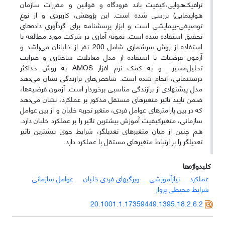
ترافیک‌هوایی،کیفیت ‌باند ‌فرودگاه و قوانین و مقررات ‌سازمان
هواپیمایی) بررسی شده است. این پژوهش، کاربردی و از نوع
توصیفی-پیمایشی است و ابزار پرسشنامه برای گردآوری داده‌های
تحقیق استفاده شده است. نمونه آماری در شرکت مورد مطالعه با
استفاده از روش سرشماری شامل 200 نفر از خلبانان می‌باشد و
آزمون فرضیات با استفاده از مدل معادلات ساختاری و ضرایب
تحلیل‌مسیر و به کمک نرم افزار
AMOS
به روش حداکثر
درستنمایی، انجام شده است. شاخص‌های برازندگی نشان می‌دهد
مدل پیشنهادی از برازندگی مناسبی برخوردار است. آزمون فرضیه‌ها،
ضمن تایید تاثیر متغیرهای مستقل مذکور بر عملکرد، نشان می‌دهد
که در بین پارامترهای عوامل فردی، متغیر تجربه خلبان و از بین عوامل
سازمانی، متغیرکیفیت آموزش بیشترین تاثیر را بر عملکرد خلبان دارد.
هم چنین از میان متغیرهای تعدیلگر، شرایط جوی بیشترین تاثیر
تعدیلگر را بر ارتباط متغیرهای مستقل با عملکرد دارد.
کلیدواژه‌ها
عملکرد
نیاز‌آموزشی
ویژگیهای فردی خلبان
عوامل سازمانی
شرایط محیطی پرواز
20.1001.1.17359449.1395.18.2.6.2