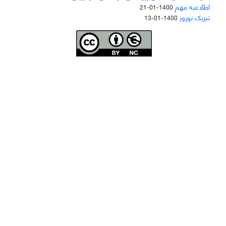
اطلاعیه مهم
1400-01-21
تبریک نوروز
1400-01-13
Joae is licensed und
er a
Creative Commons Attribution-NonCommercial 4.0
International (CC BY-NC 4.0)
دسترسی به مقاله‌های "نشریه علمی مهندسی هوانوردی" آزاد است