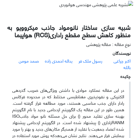
شبیه سازی ساختار نانومواد جاذب میکروویو به
منظور کاهش سطح مقطع راداری(RCS) هواپیما
نوع مقاله : مقاله پژوهشی
نویسندگان
اکبر چراغی
رسول ملک فر
یداله احمدی زاده
صمد مومن
بالله
چکیده
در این مقاله عملکرد موادی با داشتن ویژگی‌های ضریب گذردهی
الکتریکی و نفوذپذیری مغناطیسی مختلط که در محدوده فرکانس
رادار دارای جذب مناسبی هستند، مورد مطالعه قرار گرفته است.
همین طور در این مقاله یک الگوریتم ازدحامی جدید با نام الگوریتم
بهینه سازی تقلید محور (
) برای حل مسئله نانو مواد جاذب
ISO
RANM
راداری (
) پیشنهاد شده است. در الگوریتم ازدحامی پیشنهاد
شده اعضاء جمعیت با تقلید از همدیگر مکان‌های جدید و بهتر را مورد
پیمایش قرار می‌دهند. نتایج نشان می‌دهدکه روش مورد استفاده در