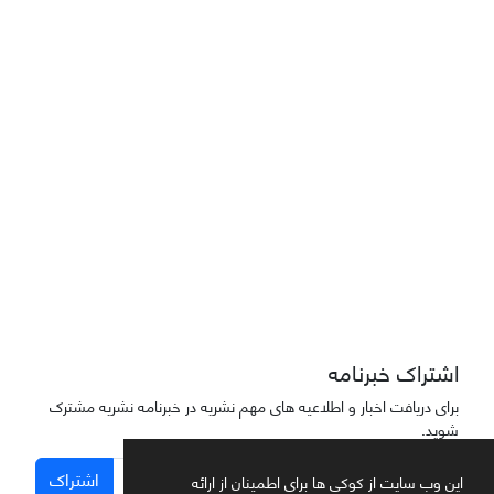
Joae is licensed und
er a
Creative Commons Attribution-NonCommercial 4.0
International (CC BY-NC 4.0)
دسترسی به مقاله‌های "نشریه علمی مهندسی هوانوردی" آزاد است
اشتراک خبرنامه
برای دریافت اخبار و اطلاعیه های مهم نشریه در خبرنامه نشریه مشترک
شوید.
اشتراک
این وب سایت از کوکی ها برای اطمینان از ارائه