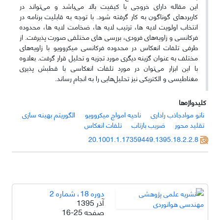
این مقاله دارای خروجی با کیفیت بالا می‌باشد و می‌تواند در
کاربردهای گوناگون به کار گرفته شود. با توجه به قابلیت برنامه در
انتخاب اولویت لایه ها، ترتیب لایه ها، ضخامت لایه ها، محدوده
فرکانسی و زاویه‌های فرودی، بررسی های مختلفی صورت پذیرفت. از
طرفی تلفات انعکاس در محدوده فرکانسی میکروویو با زاویه‌های
مختلف به عنوان گزینه دیگری مورد تجزیه و تحلیل قرار گرفت. بعلاوه
با این ابزار می‌توان در مورد تلفات انعکاسی با قطبش پذیری
مغناطیسی و الکتریکی نیز تحلیل‌هایی را به انجام رساند.
کلیدواژه‌ها
نانو موادجاذب راداری
ناحیه امواج میکروویو
الگوریتم بهینه سازی
تقلید محور
ضریب بازتاب
تلفات انعکاس
20.1001.1.17359449.1395.18.2.2.8
دوره 18، شماره 2
آذر 1395
صفحه
16-25