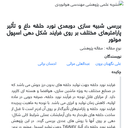
بررسی شبیه سازی دوبعدی نورد حلقه داغ و تأثیر
پارامترهای مختلف بر روی فرایند شکل دهی اسپول
موتور
نوع مقاله : مقاله پژوهشی
نویسندگان
علی نگهبان برون
عبدالعلی مراثی
احسان براتی
چکیده
فرایند نورد حلقه جهت تولید حلقه­ های بدون درز جوش می ­باشد که
در صنایع مختلف به ویژه ماشین­ سازی، هوافضا و هسته­­ ای کاربرد
دارد. از مزایای قابل توجه در فرآیند نورد حلقه، صرفه­ جویی در ماده
اولیه، کاهش زمان تولید و انرژی می­ باشد. با توجه به ماهیت پیچیده
فرایند نورد حلقه و پارامتر­های تأثیرگذار بر روی آن لازم است تا قبل از
ساخت حلقه­ های طرحدار به جای آزمایشات عملی شرایط کلی شکل­
دهی بر روی آن­ها با روش­ های عددی بررسی گردد. در این پژوهش
فرایند نورد حلقه داغ آلیاژ
Ti6Al4V
جهت تولید اسپول موتور در نرم­