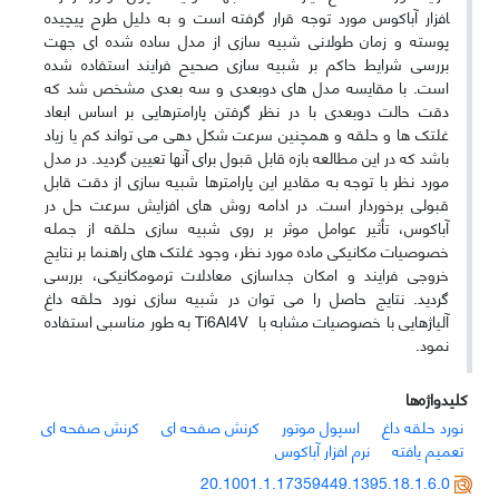
افزار آباکوس مورد توجه قرار گرفته است و به دلیل طرح پیچیده
پوسته و زمان طولانی شبیه­ سازی از مدل ساده شده ­ای جهت
بررسی شرایط حاکم بر شبیه­ سازی صحیح فرایند استفاده شده
است. با مقایسه مدل­ های دوبعدی و سه­ بعدی مشخص شد که
دقت حالت دو­بعدی با در نظر گرفتن پارامتر­هایی بر اساس ابعاد
غلتک­ ها و حلقه و همچنین سرعت شکل­ دهی می­ تواند کم یا زیاد
باشد که در این مطالعه بازه قابل قبول برای آن­ها تعیین گردید. در مدل
مورد نظر با توجه به مقادیر این پارامتر­ها شبیه­ سازی از دقت قابل
قبولی برخوردار است. در ادامه روش­ های افزایش سرعت حل در
آباکوس، تأثیر عوامل موثر بر روی شبیه­ سازی حلقه از جمله
خصوصیات مکانیکی ماده مورد نظر، وجود غلتک ­های راهنما بر نتایج
خروجی فرایند و امکان جدا­سازی معادلات ترمومکانیکی، بررسی
گردید. نتایج حاصل را می­ توان در شبیه­ سازی نورد حلقه داغ
آلیاژهایی با خصوصیات مشابه با
Ti6Al4V
به طور مناسبی استفاده
نمود.
کلیدواژه‌ها
نورد حلقه داغ
اسپول موتور
کرنش صفحه ای
کرنش صفحه ای
تعمیم یافته
نرم افزار آباکوس
20.1001.1.17359449.1395.18.1.6.0