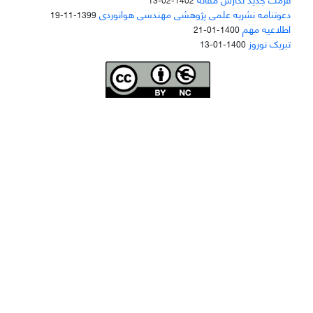
دعوتنامه نشریه علمی پژوهشی مهندسی هوانوردی
1399-11-19
اطلاعیه مهم
1400-01-21
تبریک نوروز
1400-01-13
Joae is licensed und
er a
Creative Commons Attribution-NonCommercial 4.0
International (CC BY-NC 4.0)
دسترسی به مقاله‌های "نشریه علمی مهندسی هوانوردی" آزاد است