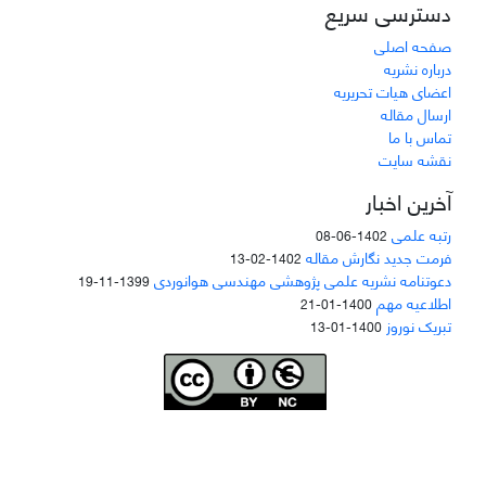
دسترسی سریع
صفحه اصلی
درباره نشریه
اعضای هیات تحریریه
ارسال مقاله
تماس با ما
نقشه سایت
آخرین اخبار
رتبه علمی
1402-06-08
فرمت جدید نگارش مقاله
1402-02-13
دعوتنامه نشریه علمی پژوهشی مهندسی هوانوردی
1399-11-19
اطلاعیه مهم
1400-01-21
تبریک نوروز
1400-01-13
Joae is licensed und
er a
Creative Commons Attribution-NonCommercial 4.0
International (CC BY-NC 4.0)