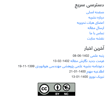
دسترسی سریع
صفحه اصلی
درباره نشریه
اعضای هیات تحریریه
ارسال مقاله
تماس با ما
نقشه سایت
آخرین اخبار
رتبه علمی
1402-06-08
فرمت جدید نگارش مقاله
1402-02-13
دعوتنامه نشریه علمی پژوهشی مهندسی هوانوردی
1399-11-19
اطلاعیه مهم
1400-01-21
تبریک نوروز
1400-01-13
Joae is licensed und
er a
Creative Commons Attribution-NonCommercial 4.0
International (CC BY-NC 4.0)