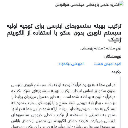
ترکیب بهینه سنسورهای اینرسی برای توجیه اولیه
سیستم ناوبری بدون سکو با استفاده از الگوریتم
ژنتیک
نوع مقاله : مقاله پژوهشی
نویسندگان
امید امیدی همت
امیرعلی نیکخواه
چکیده
در این مقاله به بهبود فرآیند توجیه اولیه یک سیستم ناوبری اینرسی
بدون سکو بر اساس انتخاب ترکیب بهینه سنسورهای شرکت‌کننده
در فرآیند توجیه پرداخته شده است. به طور معمول می‌توان روابط را
بر حسب بردار پایه خروجی شتاب‌سنج و یا ژیروسکوپ مرتب نمود که
بستگی به دقت خروجی‌ها دارد. روابط ارائه شده در این مقاله در انتها
منجر به تخمینی با استفاده از ترکیب خطی خروجی سنسورهای
اینرسی می‌گردد، هرچند خطای الگوریتم این تخمین از خطای بایاس
سنسورها مستقل می‌باشد؛ اما متأسفانه ضریب این ترکیب مجهول