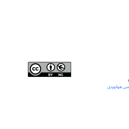
Joae is licensed und
er a
Creative Commons Attribution-
سی هوانوردی
NonCommercial 4.0 International (CC BY-NC 4.0)
دسترسی به مقاله‌های "نشریه علمی مهندسی هوانوردی"