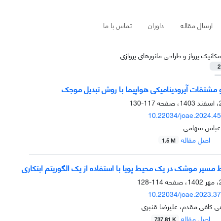
ارسال مقاله
داوران
تماس با ما
مکانیک پرواز و طراحی مانورهای پروازی
2
مشتقات آیرودینامیکی هواپیما با روش تبدیل موجک
117-130
10.22034/joae.2024.4
 عباس سهامی
اصل مقاله
1.5 M
خط مسیر موشک در یک محیط پویا با استفاده از یک الگوریتم ابتکاری
114-128
10.22034/joae.2023.3
 کافی مقدم، علیرضا قنبری
اصل مقاله
737.81 K