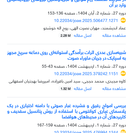
وارد بر آن
دوره 27، شماره 2، آبان 1404، صفحه
136-153
10.22034/joae.2025.506477.1271
عماد اندیشمند، مهران نصرت الهی، روح اله خوشخو
مشاهده مقاله
اصل مقاله
2.28 M
شبیه‌‌سازی عددی اثرات برآمدگی استوانه‌‌ای روی دماغه سرپخ مجهز
به اسپایک در جریان‌‌ ماوراء صوت
دوره 27، شماره 1، اردیبهشت 1404، صفحه
43-55
10.22034/joae.2025.379242.1151
کاوه مجیدی، محمد حججی، سید امین باقرزاده، امیررضا بهجتیان اصفهانی
مشاهده مقاله
اصل مقاله
1.32 M
بررسی امواج رقیق و فشرده غبار صوتی با دامنه اختیاری در یک
پلاسمای غباری کوانتومی با استفاده از روش پتانسیل سقدیف و
کاربردهای آن در محیط‌های هوافضا
دوره 27، شماره 1، اردیبهشت 1404، صفحه
159-167
10.22034/joae.2025.476994.1244