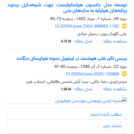
توسعه مدل جانسون هولمکوئیست جهت شبیه‌سازی برخورد
پرتابه‌های هواپایه به سازه‌های بتنی
دوره 26، شماره 1، مرداد 1403، صفحه
73-85
10.22034/joae.2024.389952.1162
علی نگهبان برون، رسول مرادی
مشاهده مقاله
اصل مقاله
4.72 M
بررسی تاثیر فلپ هوشمند در ایرفویل نمونه هواپیمای جنگنده
دوره 22، شماره 2، آذر 1399، صفحه
80-97
10.22034/joae.2020.132989
میثم ایزدی، رضا خاکی، سید آرش شمس طالقانی، ارسلان قجر
مشاهده مقاله
اصل مقاله
1.56 M
مقالات آماده انتشار
شماره جاری