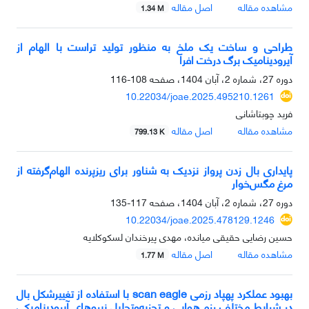
مشاهده مقاله
اصل مقاله
1.34 M
طراحی و ساخت یک ملخ به منظور تولید تراست با الهام از
آیرودینامیک برگ درخت افرا
دوره 27، شماره 2، آبان 1404، صفحه
108-116
10.22034/joae.2025.495210.1261
فرید چوبتاشانی
مشاهده مقاله
اصل مقاله
799.13 K
پایداری بال زدن پرواز نزدیک به شناور برای ریزپرنده الهام‌گرفته از
مرغ مگس‌خوار
دوره 27، شماره 2، آبان 1404، صفحه
117-135
10.22034/joae.2025.478129.1246
حسین رضایی حقیقی میانده، مهدی پیرخندان لسکوکلایه
مشاهده مقاله
اصل مقاله
1.77 M
بهبود عملکرد پهپاد رزمی scan eagle با استفاده از تغییرشکل بال
در شرایط مختلف رزم هوایی و تجزیه‌وتحلیل نیروهای آیرودینامیکی