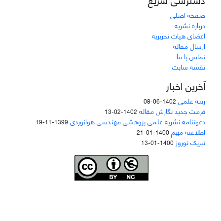
صفحه اصلی
درباره نشریه
اعضای هیات تحریریه
ارسال مقاله
تماس با ما
نقشه سایت
آخرین اخبار
رتبه علمی
1402-06-08
فرمت جدید نگارش مقاله
1402-02-13
دعوتنامه نشریه علمی پژوهشی مهندسی هوانوردی
1399-11-19
اطلاعیه مهم
1400-01-21
تبریک نوروز
1400-01-13
Joae is licensed und
er a
Creative Commons Attribution-NonCommercial 4.0
International (CC BY-NC 4.0)