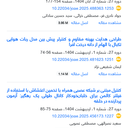
دوره 27، شماره 2، آبان 1404، صفحه
154-177
10.22034/joae.2025.488363.1253
جواد نادری فر، مصطفی خزائی، سید حسین ساداتی
مشاهده مقاله
اصل مقاله
3.95 M
طراحی هدایت بهینه مقاوم و کنترلر پیش بین مدل ربات هوایی
تکبال با الهام از دانه درخت افرا
دوره 27، شماره 1، اردیبهشت 1404، صفحه
56-74
10.22034/joae.2025.481623.1251
ایمان شفیعی نژاد
مشاهده مقاله
اصل مقاله
1.14 M
کنترل مبتنی بر شبکه عصبی همراه با تخمین اغتشاش با استفاده از
فیلتر کالمن برای خلبان‌خودکار کانال طولی یک رهگیر: آزمون
پردازنده در حلقه
دوره 27، شماره 1، اردیبهشت 1404، صفحه
75-85
10.22034/joae.2025.456173.1227
سعید نصرالهی، مصطفی عمویی