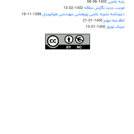
رتبه علمی
1402-06-08
فرمت جدید نگارش مقاله
1402-02-13
دعوتنامه نشریه علمی پژوهشی مهندسی هوانوردی
1399-11-19
اطلاعیه مهم
1400-01-21
تبریک نوروز
1400-01-13
Joae is licensed und
er a
Creative Commons Attribution-NonCommercial 4.0
International (CC BY-NC 4.0)
دسترسی به مقاله‌های "نشریه علمی مهندسی هوانوردی" آزاد است