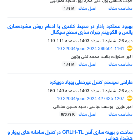
مشاهده مقاله
اصل مقاله
1.49 M
بهبود عملکرد رادار در محیط کلاتری با ادغام روش فشرده‌سازی
پالس و الگوریتم جبران سازی سطح سیگنال
دوره 26، شماره 1، مرداد 1403، صفحه
111-119
10.22034/joae.2024.389501.1161
اکبر اصغرزاده بناب، محمد تقی پرتوی
مشاهده مقاله
اصل مقاله
1.41 M
طراحی سیستم کنترل غیرخطی پهپاد دوپیکره
دوره 26، شماره 1، مرداد 1403، صفحه
149-160
10.22034/joae.2024.427425.1207
امیر عزیزی، یوسف عباسی، سید حسین ساداتی
مشاهده مقاله
اصل مقاله
873.79 K
ساخت و بهینه سازی آنتن CRLH-TL در کنترل سامانه های پرواز و
هشدار هوایی