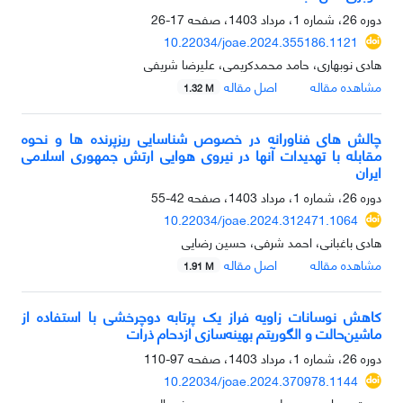
دوره 26، شماره 1، مرداد 1403، صفحه
17-26
10.22034/joae.2024.355186.1121
هادی نوبهاری، حامد محمدکریمی، علیرضا شریفی
مشاهده مقاله
اصل مقاله
1.32 M
چالش های فناورانه در خصوص شناسایی ریزپرنده ها و نحوه
مقابله با تهدیدات آنها در نیروی هوایی ارتش جمهوری اسلامی
ایران
دوره 26، شماره 1، مرداد 1403، صفحه
42-55
10.22034/joae.2024.312471.1064
هادی باغبانی، احمد شرفی، حسین رضایی
مشاهده مقاله
اصل مقاله
1.91 M
کاهش نوسانات زاویه فراز یک پرتابه دوچرخشی با استفاده از
ماشین‌حالت و الگوریتم بهینه‌سازی ازدحام ذرات
دوره 26، شماره 1، مرداد 1403، صفحه
97-110
10.22034/joae.2024.370978.1144
حجت حسامی پور، علی محرم پور، سعید نصرالهی