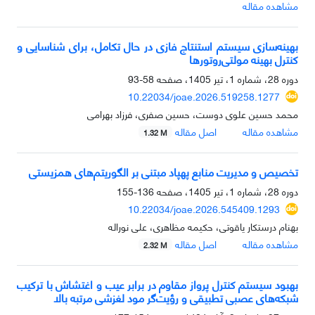
مشاهده مقاله
بهینه‌سازی سیستم استنتاج فازی در حال تکامل، برای شناسایی و
کنترل بهینه مولتی‌روتورها
دوره 28، شماره 1، تیر 1405، صفحه
58-93
10.22034/joae.2026.519258.1277
محمد حسین علوی دوست، حسین صفری، فرزاد بهرامی
مشاهده مقاله
اصل مقاله
1.32 M
تخصیص و مدیریت منابع پهپاد مبتنی بر الگوریتم‌های همزیستی
دوره 28، شماره 1، تیر 1405، صفحه
136-155
10.22034/joae.2026.545409.1293
بهنام درستکار یاقوتی، حکیمه مظاهری، علی نوراله
مشاهده مقاله
اصل مقاله
2.32 M
بهبود سیستم کنترل پرواز مقاوم در برابر عیب و اغتشاش با ترکیب
شبکه‌های عصبی تطبیقی و رؤیت‌گر مود لغزشی مرتبه بالا