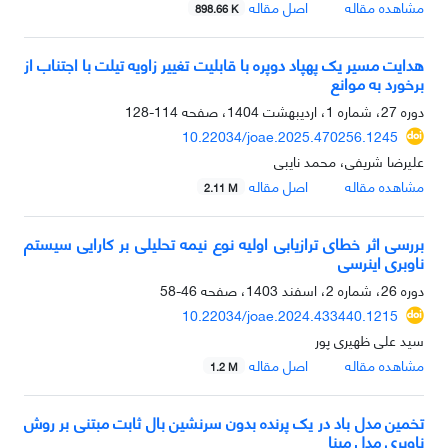
مشاهده مقاله
اصل مقاله
898.66 K
هدایت مسیر یک پهپاد دوپره با قابلیت تغییر زاویه تیلت با اجتناب از
برخورد به موانع
دوره 27، شماره 1، اردیبهشت 1404، صفحه
114-128
10.22034/joae.2025.470256.1245
علیرضا شریفی، محمد نایبی
مشاهده مقاله
اصل مقاله
2.11 M
بررسی اثر خطای ترازیابی اولیه نوع نیمه تحلیلی بر کارایی سیستم
ناوبری اینرسی
دوره 26، شماره 2، اسفند 1403، صفحه
46-58
10.22034/joae.2024.433440.1215
سید علی ظهیری پور
مشاهده مقاله
اصل مقاله
1.2 M
تخمین مدل باد در یک پرنده بدون سرنشین بال ثابت مبتنی بر روش
ناوبری مدل مبنا