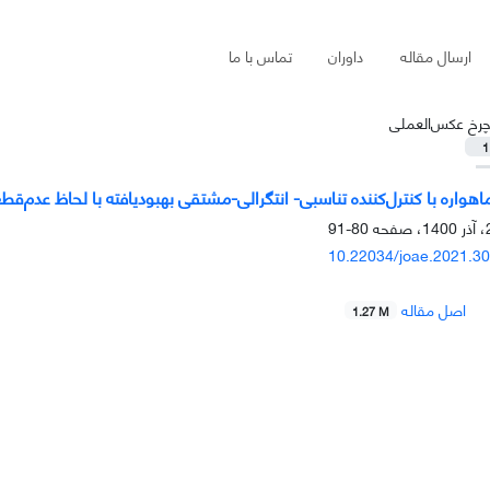
ارسال مقاله
داوران
تماس با ما
رخ عکس‌العملی
1
واره با کنترل‌کننده تناسبی- انتگرالی-مشتقی بهبودیافته با لحاظ عدم‌قط
80-91
10.22034/joae.2021.3
اصل مقاله
1.27 M