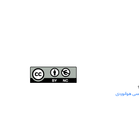
Joae is licensed und
er a
Creative Commons Attribution-
سی هوانوردی
NonCommercial 4.0 International (CC BY-NC 4.0)
دسترسی به مقاله‌های "نشریه علمی مهندسی هوانوردی"