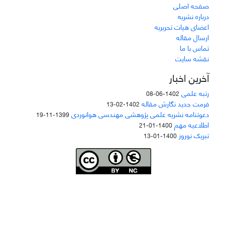
صفحه اصلی
درباره نشریه
اعضای هیات تحریریه
ارسال مقاله
تماس با ما
نقشه سایت
آخرین اخبار
رتبه علمی
1402-06-08
فرمت جدید نگارش مقاله
1402-02-13
دعوتنامه نشریه علمی پژوهشی مهندسی هوانوردی
1399-11-19
اطلاعیه مهم
1400-01-21
تبریک نوروز
1400-01-13
Joae is licensed und
er a
Creative Commons Attribution-NonCommercial 4.0
International (CC BY-NC 4.0)