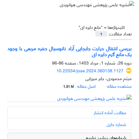
کلیدواژه‌ها =
"مانع دایره ای"
تعداد مقالات:
1
بررسی انتقال حرارت جابجایی آزاد نانوسیال حفره مربعی با وجود
یک مانع گرم دایره ای
دوره 26، شماره 1، مرداد 1403، صفحه
86-96
10.22034/joae.2024.360138.1127
میثم محمودی، جابر میرزایی
مشاهده مقاله
اصل مقاله
1.31 M
مقالات آماده انتشار
شماره جاری
شماره‌های پیشین نشریه