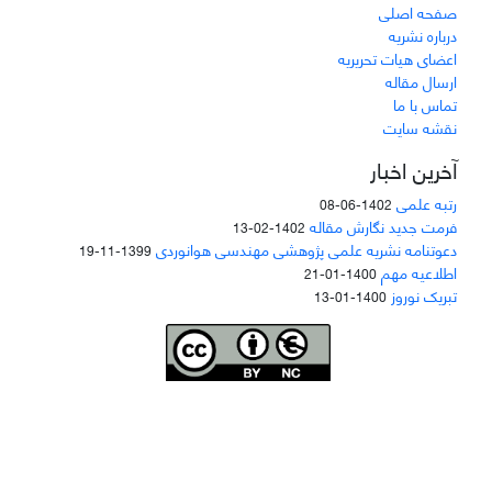
صفحه اصلی
درباره نشریه
اعضای هیات تحریریه
ارسال مقاله
تماس با ما
نقشه سایت
آخرین اخبار
رتبه علمی
1402-06-08
فرمت جدید نگارش مقاله
1402-02-13
دعوتنامه نشریه علمی پژوهشی مهندسی هوانوردی
1399-11-19
اطلاعیه مهم
1400-01-21
تبریک نوروز
1400-01-13
Joae is licensed und
er a
Creative Commons Attribution-NonCommercial 4.0
International (CC BY-NC 4.0)