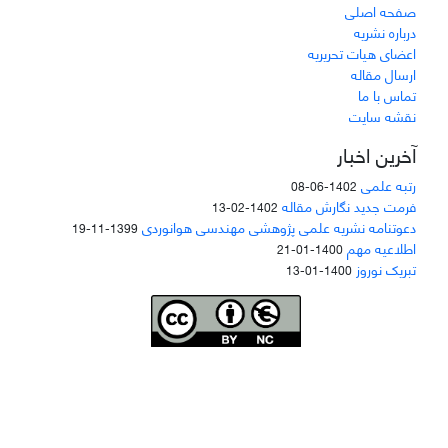
صفحه اصلی
درباره نشریه
اعضای هیات تحریریه
ارسال مقاله
تماس با ما
نقشه سایت
آخرین اخبار
رتبه علمی
1402-06-08
فرمت جدید نگارش مقاله
1402-02-13
دعوتنامه نشریه علمی پژوهشی مهندسی هوانوردی
1399-11-19
اطلاعیه مهم
1400-01-21
تبریک نوروز
1400-01-13
Joae is licensed und
er a
Creative Commons Attribution-NonCommercial 4.0
International (CC BY-NC 4.0)