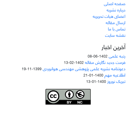
صفحه اصلی
درباره نشریه
اعضای هیات تحریریه
ارسال مقاله
تماس با ما
نقشه سایت
آخرین اخبار
رتبه علمی
1402-06-08
فرمت جدید نگارش مقاله
1402-02-13
دعوتنامه نشریه علمی پژوهشی مهندسی هوانوردی
1399-11-19
اطلاعیه مهم
1400-01-21
تبریک نوروز
1400-01-13
Joae is licensed und
er a
Creative Commons Attribution-NonCommercial 4.0
International (CC BY-NC 4.0)