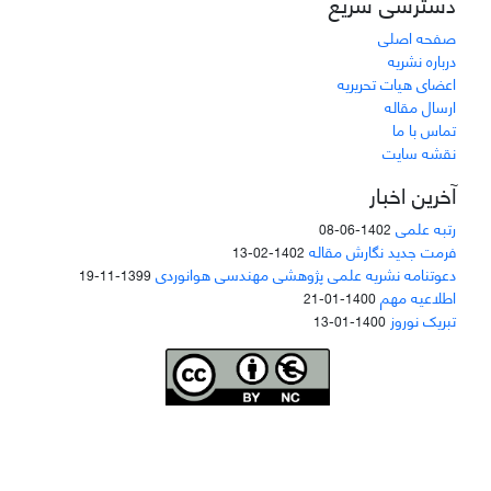
دسترسی سریع
صفحه اصلی
درباره نشریه
اعضای هیات تحریریه
ارسال مقاله
تماس با ما
نقشه سایت
آخرین اخبار
رتبه علمی
1402-06-08
فرمت جدید نگارش مقاله
1402-02-13
دعوتنامه نشریه علمی پژوهشی مهندسی هوانوردی
1399-11-19
اطلاعیه مهم
1400-01-21
تبریک نوروز
1400-01-13
Joae is licensed und
er a
Creative Commons Attribution-NonCommercial 4.0
International (CC BY-NC 4.0)