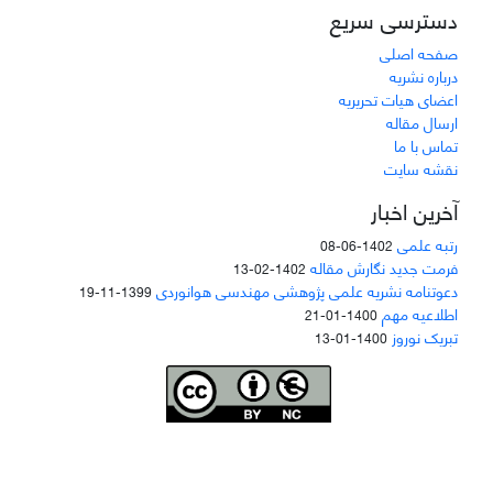
دسترسی سریع
صفحه اصلی
درباره نشریه
اعضای هیات تحریریه
ارسال مقاله
تماس با ما
نقشه سایت
آخرین اخبار
رتبه علمی
1402-06-08
فرمت جدید نگارش مقاله
1402-02-13
دعوتنامه نشریه علمی پژوهشی مهندسی هوانوردی
1399-11-19
اطلاعیه مهم
1400-01-21
تبریک نوروز
1400-01-13
Joae is licensed und
er a
Creative Commons Attribution-NonCommercial 4.0
International (CC BY-NC 4.0)