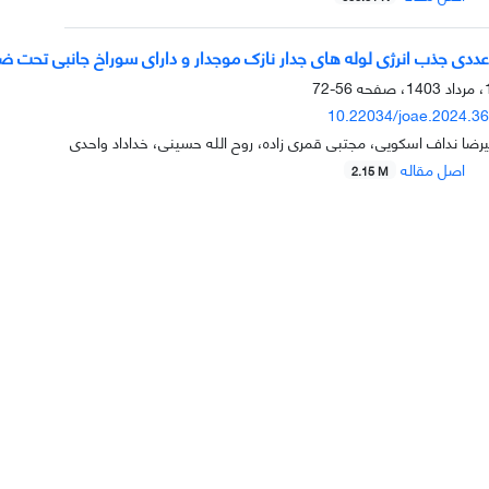
های‎ ‎جدار نازک موج‏دار و دارای سوراخ جانبی تحت ضربه محوری
56-72
10.22034/joae.2024.3
یرضا نداف اسکویی، مجتبی قمری زاده، روح الله حسینی، خداداد واحدی
اصل مقاله
2.15 M