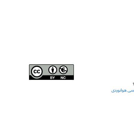
Joae is licensed und
er a
Creative Commons Attribution-
سی هوانوردی
NonCommercial 4.0 International (CC BY-NC 4.0)
دسترسی به مقاله‌های "نشریه علمی مهندسی هوانوردی"