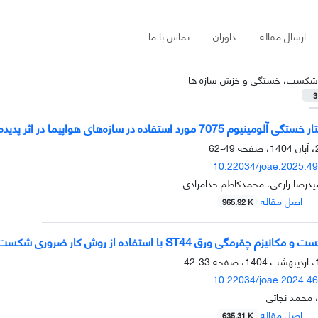
ارسال مقاله
داوران
تماس با ما
شکست، خستگی و خزش سازه ها
3
 مورد استفاده در سازه‌های هواپیما در اثر پدیده پیری
49-62
10.22034/joae.2025.4
رضا زارعی، محمدکاظم خدامرادی
اصل مقاله
965.92 K
 چقرمگی ورق ST44 با استفاده از روش کار ضروری شکست
33-42
10.22034/joae.2024.4
، محمد نجاتی
اصل مقاله
635.31 K