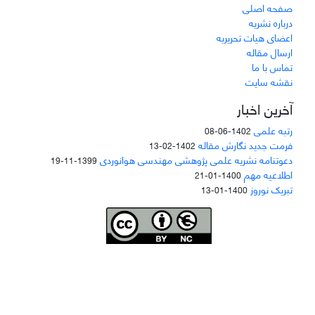
صفحه اصلی
درباره نشریه
اعضای هیات تحریریه
ارسال مقاله
تماس با ما
نقشه سایت
آخرین اخبار
رتبه علمی
1402-06-08
فرمت جدید نگارش مقاله
1402-02-13
دعوتنامه نشریه علمی پژوهشی مهندسی هوانوردی
1399-11-19
اطلاعیه مهم
1400-01-21
تبریک نوروز
1400-01-13
Joae is licensed und
er a
Creative Commons Attribution-NonCommercial 4.0
International (CC BY-NC 4.0)