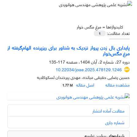
کلیدواژه‌ها =
مرغ مگس خوار
تعداد مقالات:
1
پایداری بال زدن پرواز نزدیک به شناور برای ریزپرنده الهام‌گرفته از
مرغ مگس‌خوار
دوره 27، شماره 2، آبان 1404، صفحه
117-135
10.22034/joae.2025.478129.1246
حسین رضایی حقیقی میانده، مهدی پیرخندان لسکوکلایه
مشاهده مقاله
اصل مقاله
1.77 M
مقالات آماده انتشار
شماره جاری
شماره‌های پیشین نشریه