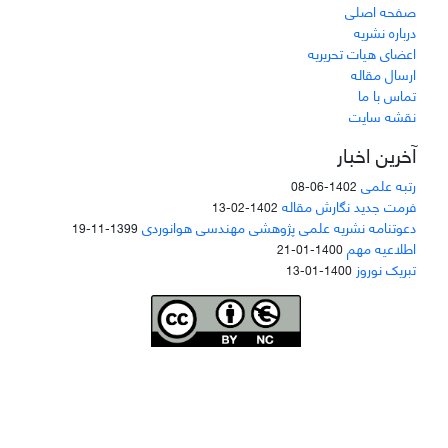
صفحه اصلی
درباره نشریه
اعضای هیات تحریریه
ارسال مقاله
تماس با ما
نقشه سایت
آخرین اخبار
رتبه علمی
1402-06-08
فرمت جدید نگارش مقاله
1402-02-13
دعوتنامه نشریه علمی پژوهشی مهندسی هوانوردی
1399-11-19
اطلاعیه مهم
1400-01-21
تبریک نوروز
1400-01-13
Joae is licensed und
er a
Creative Commons Attribution-NonCommercial 4.0
International (CC BY-NC 4.0)