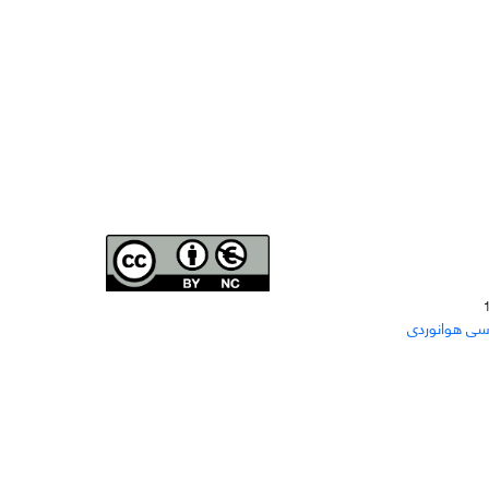
Joae is licensed und
er a
Creative Commons Attribution-
سی هوانوردی
NonCommercial 4.0 International (CC BY-NC 4.0)
دسترسی به مقاله‌های "نشریه علمی مهندسی هوانوردی"