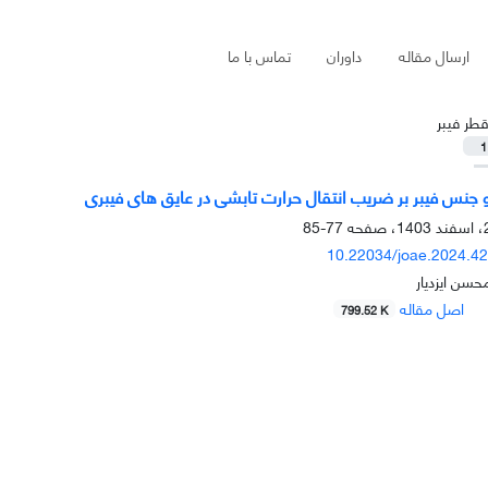
ارسال مقاله
داوران
تماس با ما
طر فیبر
1
و جنس فیبر بر ضریب انتقال حرارت تابشی در عایق های فیبری
77-85
10.22034/joae.2024.4
حسن ایزدیار
اصل مقاله
799.52 K