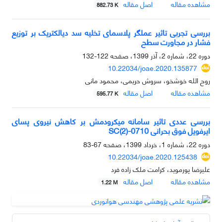
مشاهده مقاله
اصل مقاله
882.73 K
بررسی تجربی تاثیر عملگر پلاسمای تخلیه سد دیالکتریک بر توزیع
فشار در مجاورت سطح
دوره 22، شماره 2، آذر 1399، صفحه
122-132
10.22034/joae.2020.135877
روح الله خوشخو، سروش حریمی، محمود مانی
مشاهده مقاله
اصل مقاله
595.77 K
بررسی عددی تاثیر سامانه میکرودمش بر کاهش نیروی پسای
ایرفویل فوق بحرانی SC(2)-0710
دوره 22، شماره 1، خرداد 1399، صفحه
67-83
10.22034/joae.2020.125438
علیرضا پورموید، کرامت ملک زاده فرد
مشاهده مقاله
اصل مقاله
1.22 M