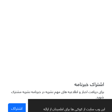
Joae is licensed und
er a
Creative Commons Attribution-NonCommercial 4.0
International (CC BY-NC 4.0)
دسترسی به مقاله‌های "نشریه علمی مهندسی هوانوردی" آزاد است
اشتراک خبرنامه
برای دریافت اخبار و اطلاعیه های مهم نشریه در خبرنامه نشریه مشترک
شوید.
اشتراک
این وب سایت از کوکی ها برای اطمینان از ارائه