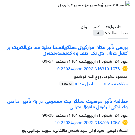
کلیدواژه‌ها =
کنترل جریان
تعداد مقالات:
4
بررسی تأثیر مکان قرارگیری عملگرپلاسما تخلیه سد دی‌الکتریک بر
کنترل جریان روی یک ردیف پره کمپرسورمحوری
دوره 24، شماره 1، اردیبهشت 1401، صفحه
57-69
10.22034/joae.2022.316310.1073
مسعود ستوده، روح الله خوشخو
مشاهده مقاله
اصل مقاله
1.34 M
مطالعه تأثیر موقعیت عملگر جت مصنوعی در به تأخیر انداختن
واماندگی ایرفویل مافوق بحرانی
دوره 24، شماره 1، اردیبهشت 1401، صفحه
83-96
10.22034/joae.2022.313705.1067
احسان نجفی، سید آرش سید شمس طالقانی، سهیلا عبدالهی پور