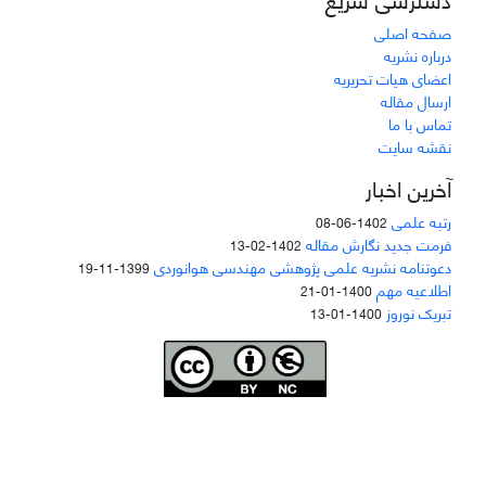
صفحه اصلی
درباره نشریه
اعضای هیات تحریریه
ارسال مقاله
تماس با ما
نقشه سایت
آخرین اخبار
رتبه علمی
1402-06-08
فرمت جدید نگارش مقاله
1402-02-13
دعوتنامه نشریه علمی پژوهشی مهندسی هوانوردی
1399-11-19
اطلاعیه مهم
1400-01-21
تبریک نوروز
1400-01-13
Joae is licensed und
er a
Creative Commons Attribution-NonCommercial 4.0
International (CC BY-NC 4.0)