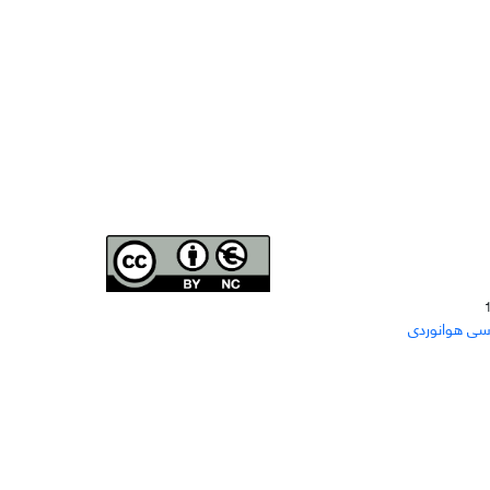
Joae is licensed und
er a
Creative Commons Attribution-
سی هوانوردی
NonCommercial 4.0 International (CC BY-NC 4.0)
دسترسی به مقاله‌های "نشریه علمی مهندسی هوانوردی"