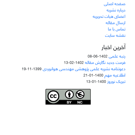
صفحه اصلی
درباره نشریه
اعضای هیات تحریریه
ارسال مقاله
تماس با ما
نقشه سایت
آخرین اخبار
رتبه علمی
1402-06-08
فرمت جدید نگارش مقاله
1402-02-13
دعوتنامه نشریه علمی پژوهشی مهندسی هوانوردی
1399-11-19
اطلاعیه مهم
1400-01-21
تبریک نوروز
1400-01-13
Joae is licensed und
er a
Creative Commons Attribution-NonCommercial 4.0
International (CC BY-NC 4.0)